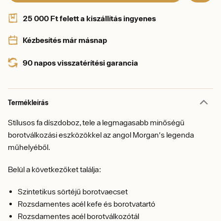
25 000 Ft felett a kiszállítás ingyenes
Kézbesítés már másnap
90 napos visszatérítési garancia
Termékleírás
Stílusos fa díszdoboz, tele a legmagasabb minőségű
borotválkozási eszközökkel az angol Morgan's legenda
műhelyéből.
Belül a következőket találja:
Szintetikus sörtéjű borotvaecset
Rozsdamentes acél kefe és borotvatartó
Rozsdamentes acél borotválkozótál