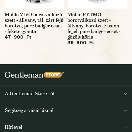
Mühle VIVO borotválkozó
Mühle RYTMO
szett - állvány, tál, zárt fejű
borotválkozó szett -
borotva, pure badger ecset
állvány, borotva Fusion
- fekete gyanta
fejjel, pure badger ecset -
gőzölt kőris
47 900 Ft
39 900 Ft
A Gentleman Store-ról
Elismeréseink
Segítség a vásárlásnál
Rólunk
Gyakran ismételt kérdések
Journal
Hírlevél
Visszaküldés és reklamáció