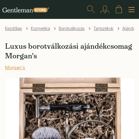
Kezdőlap
Kozmetika
Borotválkozás
Tartozékok
Ajándéks
Luxus borotválkozási ajándékcsomag
Morgan's
Morgan's