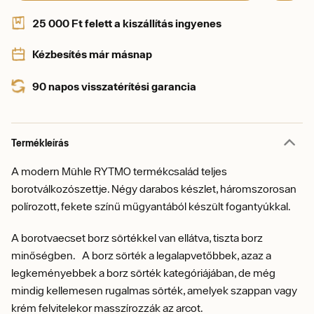
25 000 Ft felett a kiszállítás ingyenes
Kézbesítés már másnap
90 napos visszatérítési garancia
Termékleírás
A modern Mühle RYTMO termékcsalád teljes
borotválkozószettje. Négy darabos készlet, háromszorosan
polírozott, fekete színű műgyantából készült fogantyúkkal.
A borotvaecset borz sörtékkel van ellátva, tiszta borz
minőségben. A borz sörték a legalapvetőbbek, azaz a
legkeményebbek a borz sörték kategóriájában, de még
mindig kellemesen rugalmas sörték, amelyek szappan vagy
krém felvitelekor masszírozzák az arcot.