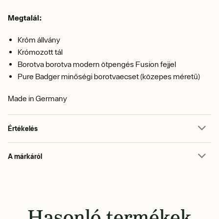
Megtalál:
Króm állvány
Krómozott tál
Borotva borotva modern ötpengés Fusion fejjel
Pure Badger minőségi borotvaecset (közepes méretű)
Made in Germany
Értékelés
A márkáról
Hasonló termékek