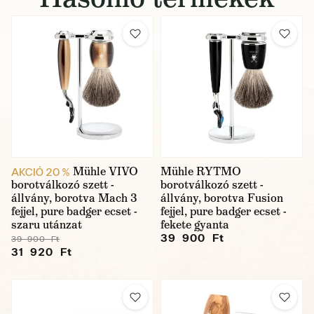
Mühle VIVO
Mühle RYTMO
AKCIÓ 20 %
borotválkozó szett -
borotválkozó szett -
állvány, borotva Mach 3
állvány, borotva Fusion
fejjel, pure badger ecset -
fejjel, pure badger ecset -
szaru utánzat
fekete gyanta
39 900 Ft
39 900 Ft
31 920 Ft