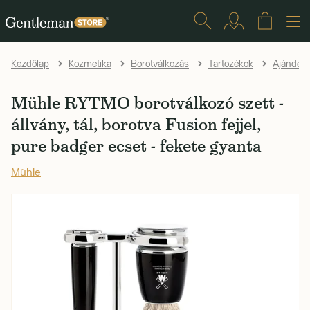
Kezdőlap
Kozmetika
Borotválkozás
Tartozékok
Ajándéks
Mühle RYTMO borotválkozó szett -
állvány, tál, borotva Fusion fejjel,
pure badger ecset - fekete gyanta
Mühle