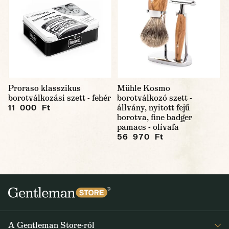
Proraso klasszikus
Mühle Kosmo
borotválkozási szett - fehér
borotválkozó szett -
állvány, nyitott fejű
11 000 Ft
borotva, fine badger
pamacs - olívafa
56 970 Ft
A Gentleman Store-ról