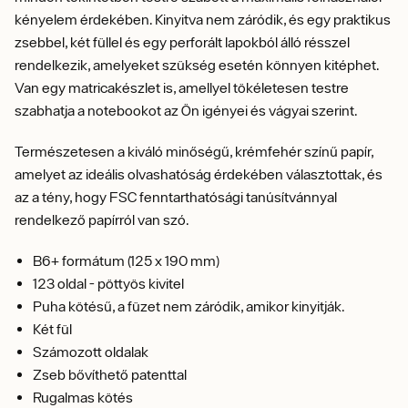
kényelem érdekében. Kinyitva nem záródik, és egy praktikus
zsebbel, két füllel és egy perforált lapokból álló résszel
rendelkezik, amelyeket szükség esetén könnyen kitéphet.
Van egy matricakészlet is, amellyel tökéletesen testre
szabhatja a notebookot az Ön igényei és vágyai szerint.
Természetesen a kiváló minőségű, krémfehér színű papír,
amelyet az ideális olvashatóság érdekében választottak, és
az a tény, hogy FSC fenntarthatósági tanúsítvánnyal
rendelkező papírról van szó.
B6+ formátum (125 x 190 mm)
123 oldal - pöttyös kivitel
Puha kötésű, a füzet nem záródik, amikor kinyitják.
Két fül
Számozott oldalak
Zseb bővíthető patenttal
Rugalmas kötés