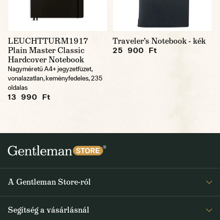
LEUCHTTURM1917
Traveler's Notebook - kék
Plain Master Classic
25 900 Ft
Hardcover Notebook
Nagyméretű A4+ jegyzetfüzet,
vonalazatlan, keményfedeles, 235
oldalas
13 990 Ft
A Gentleman Store-ról
Elismeréseink
Segítség a vásárlásnál
Rólunk