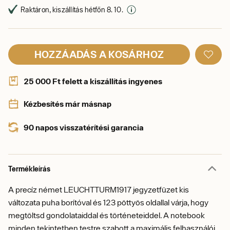
Raktáron, kiszállítás hétfőn 8. 10.
HOZZÁADÁS A KOSÁRHOZ
25 000 Ft felett a kiszállítás ingyenes
Kézbesítés már másnap
90 napos visszatérítési garancia
Termékleírás
A precíz német LEUCHTTURM1917 jegyzetfüzet kis
változata puha borítóval és 123 pöttyös oldallal várja, hogy
megtöltsd gondolataiddal és történeteiddel. A notebook
minden tekintetben testre szabott a maximális felhasználói