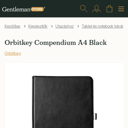
Kezdőlap
Kiegészítők
Utazáshoz
Tablet és notebook tokok
Orbitkey Compendium A4 Black
Orbitkey