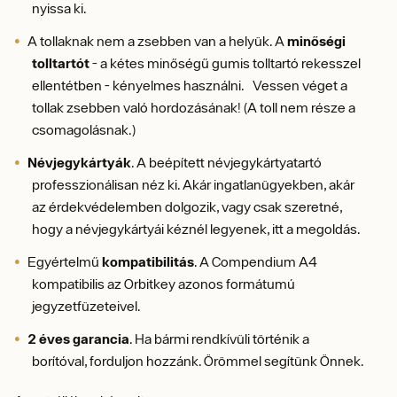
nyissa ki.
A tollaknak nem a zsebben van a helyük. A
minőségi
tolltartót
- a kétes minőségű gumis tolltartó rekesszel
ellentétben - kényelmes használni. Vessen véget a
tollak zsebben való hordozásának! (A toll nem része a
csomagolásnak.)
Névjegykártyák
. A beépített névjegykártyatartó
professzionálisan néz ki. Akár ingatlanügyekben, akár
az érdekvédelemben dolgozik, vagy csak szeretné,
hogy a névjegykártyái kéznél legyenek, itt a megoldás.
Egyértelmű
kompatibilitás
. A Compendium A4
kompatibilis az Orbitkey azonos formátumú
jegyzetfüzeteivel.
2 éves garancia
. Ha bármi rendkívüli történik a
borítóval, forduljon hozzánk. Örömmel segítünk Önnek.