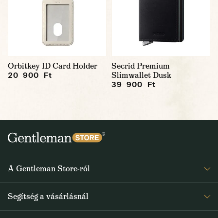
Orbitkey ID Card Holder
Secrid Premium
Slimwallet Dusk
20 900 Ft
39 900 Ft
A Gentleman Store-ról
Elismeréseink
Segítség a vásárlásnál
Rólunk
Gyakran ismételt kérdések