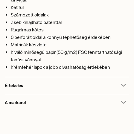
Két fül
Számozott oldalak
Zseb kihajtható patenttal
Rugalmas kötés
8 perforált oldal a könnyű téphetőség érdekében
Matricák készlete
Kiváló minőségű papír (80 g/m2) FSC fenntarthatósági
tanúsítvánnyal
Krémfehér lapok a jobb olvashatóság érdekében
Értékelés
A márkáról