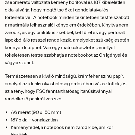
zsebméretű változata kemény borítóval és 187 kibéleletlen
oldallal várja, hogy megtöltse őket gondolataival és
történeteivel. A notebook minden tekintetben testre szabott
a maximális felhasználói kényelem érdekében. Kinyitva nem
záródik, és egy praktikus zsebbel, két füllel és egy perforált
lapokból álló résszel rendelkezik, amelyeket szükség esetén
könnyen kitéphet. Van egy matricakészlet is, amellyel
tökéletesen testre szabhatja a notebookot az Ön igényei és
vágyai szerint.
Természetesen a kiváló minőségű, krémfehér színű papír,
amelyet az ideális olvashatóság érdekében választottak, és
az a tény, hogy FSC fenntarthatósági tanúsítvánnyal
rendelkező papírról van szó.
A6 méret (90 x 150 mm)
187 oldal - vonalazatlan
Keményfedél, a notebook nem záródik be, amikor
kinyitják