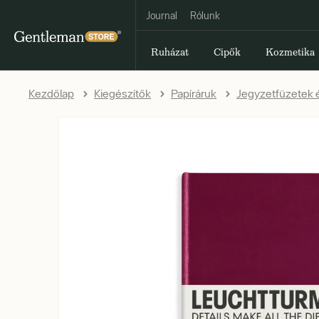
Journal
Rólunk
Ruházat
Cipők
Kozmetika
Kezdőlap
Kiegészítők
Papíráruk
Jegyzetfüzetek é