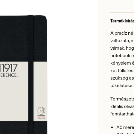
Termékleírá
A precíz n
változata, 
várnak, hog
notebook mi
kényelem ér
két füllel é
szükség ese
tökéletesen
Természetes
ideális olv
fenntarthat
A5 mére