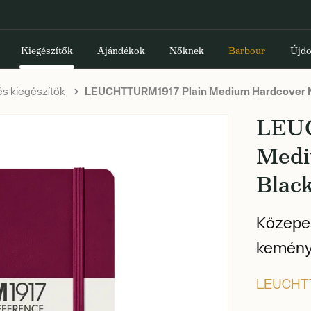
Kiegészítők
Ajándékok
Nőknek
Barbour
Újdo
s kiegészítők
LEUCHTTURM1917 Plain Medium Hardcover 
LEU
Medi
Blac
Közepes
keményf
LEUCHT