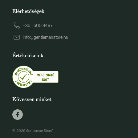
Elérhetőségek
+36 1 500 9497
info@gentlemanstore.hu
Értékeléseink
Kövessen minket
© 2026 Gentleman Store"