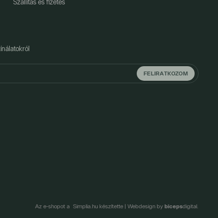
Szállítás és fizetés
ínálatokról
FELIRATKOZOM
biceps
Az e-shopot a Simplia.hu készítette
|
Webdesign by
digital.