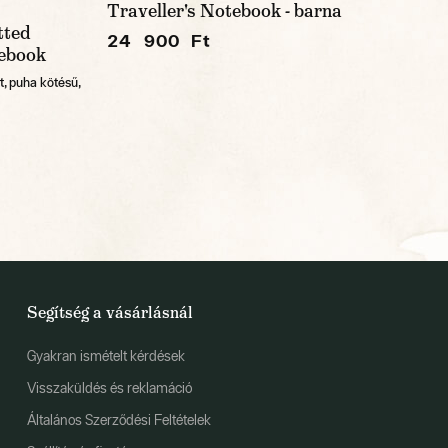
Traveller's Notebook - barna
ted
24 900 Ft
ebook
t, puha kötésű,
Segítség a vásárlásnál
Gyakran ismételt kérdések
Visszaküldés és reklamáció
Általános Szerződési Feltételek