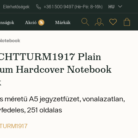
HU
Elérhetőségek
+36 1 500 9497 (Hé–Pé: 8–16h)
nságok
Akció
%
Márkák
Notebook
CHTTURM1917 Plain
um Hardcover Notebook
k
 méretű A5 jegyzetfüzet, vonalazatlan,
edeles, 251 oldalas
TURM1917