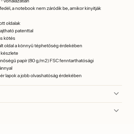
l - vonalazatlan
dél, a notebook nem záródik be, amikor kinyitják
tt oldalak
ajtható patenttal
s kötés
ált oldal a könnyű téphetőség érdekében
 készlete
inőségű papír (80 g/m2) FSC fenntarthatósági
ánnyal
ér lapok a jobb olvashatóság érdekében