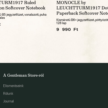
URM1917 Ruled
MONOCLE by
on Softcover Notebook
LEUCHTTURM1917 Dot
Paperback Softcover Not
 B5 jegyzetfüzet, vonalazott, puha
alas
Kisméretű B6+ jegyzetfüzet, pöttyözöt
128 lap
t
9 990 Ft
A Gentleman Store-ról
Elismeréseink
Rólunk
Journal