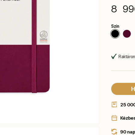
8 99
Szín
Raktáron,
H
25 000 
Kézbe
90 nap