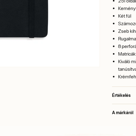
251 olda
Keményfe
Két fül
Számozo
Zseb kih
Rugalma
8 perfor
Matricák
Kiváló m
tanúsítv
Krémfeh
Értékelés
A márkáról