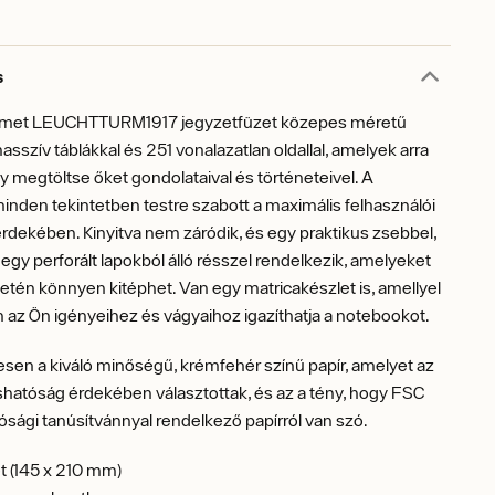
s
émet LEUCHTTURM1917 jegyzetfüzet közepes méretű
masszív táblákkal és 251 vonalazatlan oldallal, amelyek arra
y megtöltse őket gondolataival és történeteivel. A
nden tekintetben testre szabott a maximális felhasználói
dekében. Kinyitva nem záródik, és egy praktikus zsebbel,
s egy perforált lapokból álló résszel rendelkezik, amelyeket
tén könnyen kitéphet. Van egy matricakészlet is, amellyel
 az Ön igényeihez és vágyaihoz igazíthatja a notebookot.
en a kiváló minőségű, krémfehér színű papír, amelyet az
ashatóság érdekében választottak, és az a tény, hogy FSC
ósági tanúsítvánnyal rendelkező papírról van szó.
t (145 x 210 mm)