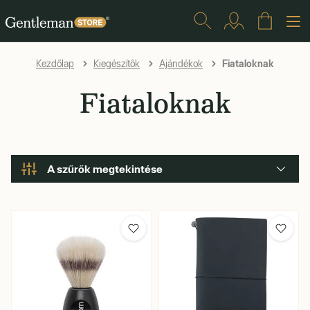
Fiataloknak
Kezdőlap
Kiegészítők
Ajándékok
Fiataloknak
A szűrők megtekintése
Márka
Szín
Cipő méret