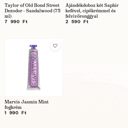
Taylor of Old Bond Street
Ajándékdoboz két Saphir
Dezodor - Sandalwood (75
kefével, cipőkrémmel és
ml)
felvivőronggyal
7 990 Ft
2 590 Ft
Marvis Jasmin Mint
fogkrém
1 990 Ft