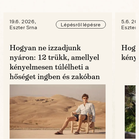
19.6. 2026,
5.6. 20
Lépésről lépésre
Eszter Srna
Eszter 
Hogyan ne izzadjunk
Hogy
nyáron: 12 trükk, amellyel
kénye
kényelmesen túlélheti a
hőséget ingben és zakóban