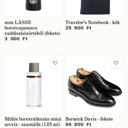
Ár
nom LASSE
Traveler's Notebook - kék
borotvapamacs
25 900 Ft
vaddisznósörtéből (fekete)
3 000 Ft
Raktáron
Mühle borotválkozás utáni
Berwick Davis - fekete
arcvíz - szantálfa (125 ml)
99 900 Ft