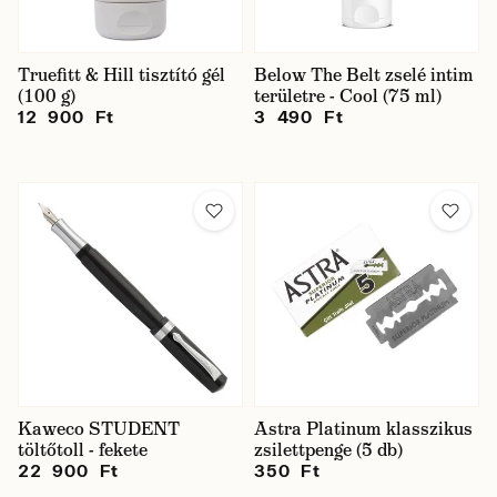
Truefitt & Hill tisztító gél
Below The Belt zselé intim
(100 g)
területre - Cool (75 ml)
12 900 Ft
3 490 Ft
Kaweco STUDENT
Astra Platinum klasszikus
töltőtoll - fekete
zsilettpenge (5 db)
22 900 Ft
350 Ft