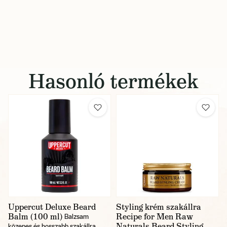
Hasonló termékek
Uppercut Deluxe Beard
Styling krém szakállra
Balm (100 ml)
Recipe for Men Raw
Balzsam
Naturals Beard Styling
közepes és hosszabb szakállra