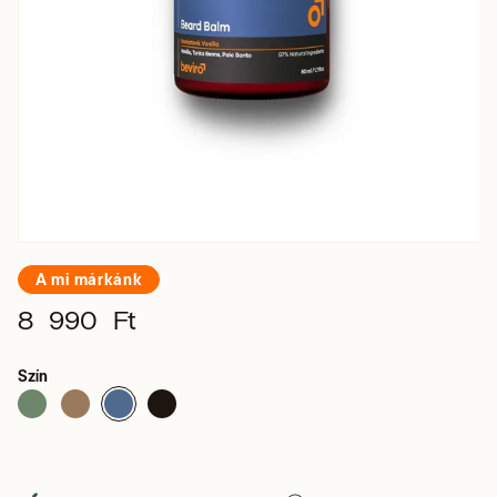
A mi márkánk
8 990 Ft
Szín