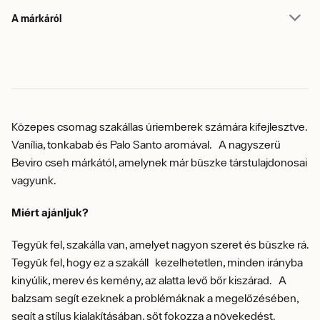
A márkáról
Közepes csomag szakállas úriemberek számára kifejlesztve.
Vanília, tonkabab és Palo Santo aromával. A nagyszerű
Beviro cseh márkától, amelynek már büszke társtulajdonosai
vagyunk.
Miért ajánljuk?
Tegyük fel, szakálla van, amelyet nagyon szeret és büszke rá.
Tegyük fel, hogy ez a szakáll
kezelhetetlen, m
inden irányba
kinyúlik, merev és kemény, az alatta levő bőr kiszárad.
A
balzsam segít ezeknek a problémáknak a megelőzésében,
segít a stílus kialakításában, sőt fokozza a növekedést.