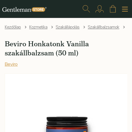
Be
Kezdőlap
Kozmetika
Szakállápolás
Szakállbalzsamok
Beviro Honkatonk Vanilla
szakállbalzsam (50 ml)
Beviro