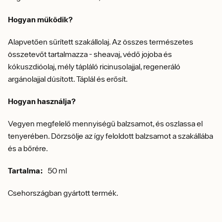
Hogyan működik?
Alapvetően sűrített szakállolaj.
Az összes természetes
összetevőt tartalmazza - sheavaj, védő jojoba és
kókuszdióolaj, mély tápláló ricinusolajjal, regeneráló
argánolajjal dúsított. Táplál és erősít.
Hogyan használja?
Vegyen megfelelő mennyiségű balzsamot, és oszlassa el
tenyerében
.
Dörzsölje az így feloldott balzsamot a szakállába
és a bőrére.
Tartalma:
50 ml
Csehországban gyártott termék.