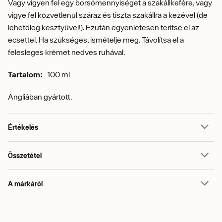
Vagy vigyen fel egy borsómennyiséget a szakállkefére, vagy
vigye fel közvetlenül száraz és tiszta szakállra a kezével (de
lehetőleg kesztyűvel!). Ezután egyenletesen terítse el az
ecsettel. Ha szükséges, ismételje meg. Távolítsa el a
felesleges krémet nedves ruhával.
Tartalom:
100 ml
Angliában gyártott.
Értékelés
Összetétel
A márkáról