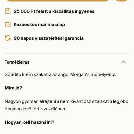
25 000 Ft felett a kiszállítás ingyenes
Kézbesítés már másnap
90 napos visszatérítési garancia
Termékleírás
Sötétítő krém szakállra az angol Morgan's műhelyéből.
Mire jó?
Nagyon gyorsan elrejteni a nem kívánt ősz szálakat a legjobb
ébeiben lévő férfi szakállában.
Hogyan kell használni?