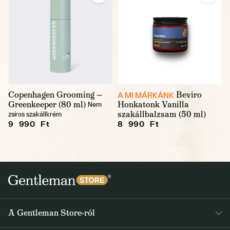
Copenhagen Grooming —
Beviro
A MI MÁRKÁNK
Greenkeeper (80 ml)
Honkatonk Vanilla
Nem
szakállbalzsam (50 ml)
zsíros szakállkrém
9 990 Ft
8 990 Ft
A Gentleman Store-ról