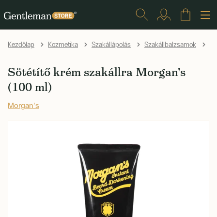
Sö
Kezdőlap
Kozmetika
Szakállápolás
Szakállbalzsamok
Sötétítő krém szakállra Morgan's
(100 ml)
Morgan's