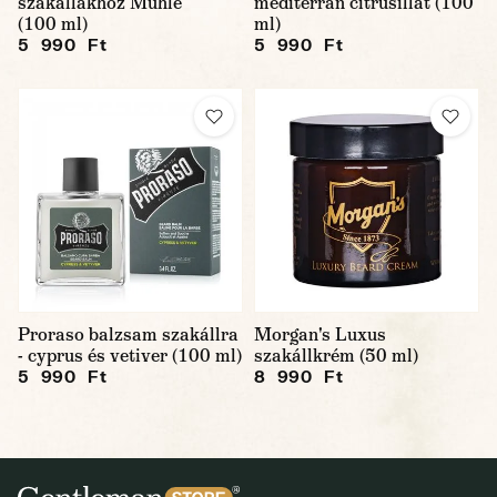
szakállakhoz Mühle
mediterrán citrusillat (100
(100 ml)
ml)
5 990 Ft
5 990 Ft
Proraso balzsam szakállra
Morgan's Luxus
- cyprus és vetiver (100 ml)
szakállkrém (50 ml)
5 990 Ft
8 990 Ft