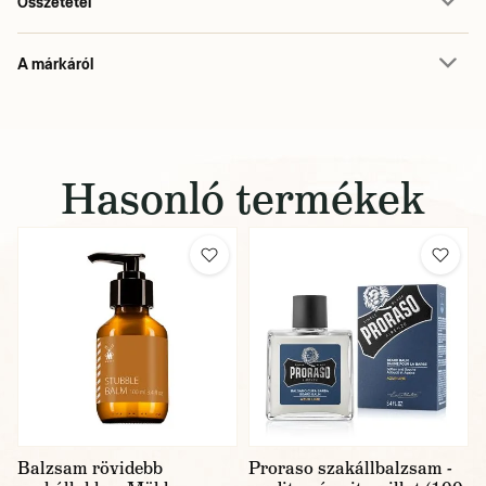
Összetétel
A márkáról
Hasonló termékek
Balzsam rövidebb
Proraso szakállbalzsam -