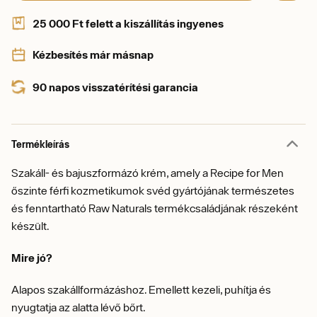
25 000 Ft felett a kiszállítás ingyenes
Kézbesítés már másnap
90 napos visszatérítési garancia
Termékleírás
Szakáll- és bajuszformázó krém, amely a Recipe for Men
őszinte férfi kozmetikumok svéd gyártójának természetes
és fenntartható Raw Naturals termékcsaládjának részeként
készült.
Mire jó?
Alapos szakállformázáshoz. Emellett kezeli, puhítja és
nyugtatja az alatta lévő bőrt.