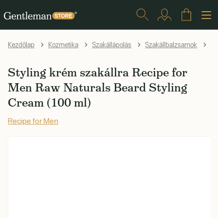
St
Kezdőlap
Kozmetika
Szakállápolás
Szakállbalzsamok
Styling krém szakállra Recipe for
Men Raw Naturals Beard Styling
Cream (100 ml)
Recipe for Men