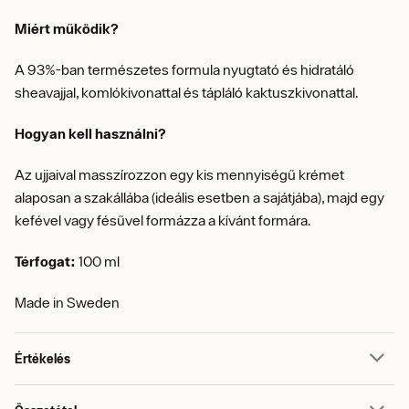
Miért működik?
A 93%-ban természetes formula nyugtató és hidratáló
sheavajjal, komlókivonattal és tápláló kaktuszkivonattal.
Hogyan kell használni?
Az ujjaival masszírozzon egy kis mennyiségű krémet
alaposan a szakállába (ideális esetben a sajátjába), majd egy
kefével vagy fésűvel formázza a kívánt formára.
Térfogat:
100 ml
Made in Sweden
Értékelés