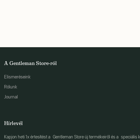
A Gentleman Store-ról
Elismeréseink
Rólunk
Journal
Hírlevél
Kapjon heti 1x értesítést a Gentleman Store új termékeiről és a speciális k