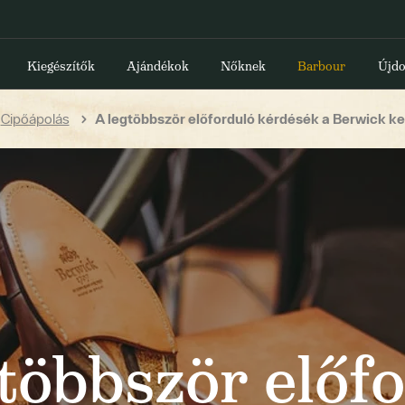
Kiegészítők
Ajándékok
Nőknek
Barbour
Újdo
Cipőápolás
A legtöbbször előforduló kérdésék a Berwick ker
többször előf