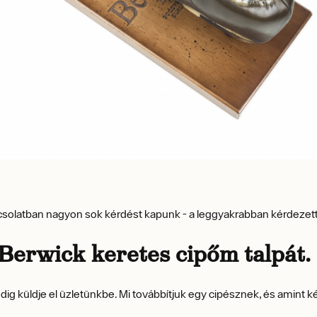
apcsolatban nagyon sok kérdést kapunk - a leggyakrabban kérdezet
Berwick keretes cipőm talpát.
ig küldje el üzletünkbe. Mi továbbítjuk egy cipésznek, és amint k