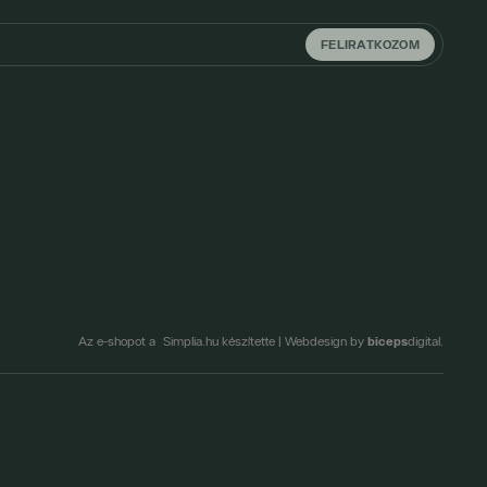
FELIRATKOZOM
biceps
Az e-shopot a Simplia.hu készítette
|
Webdesign by
digital.