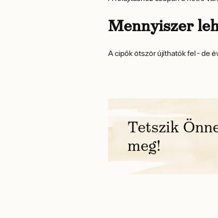
Mennyiszer lehe
A cipők ötször újíthatók fel - de é
Tetszik Önne
meg!