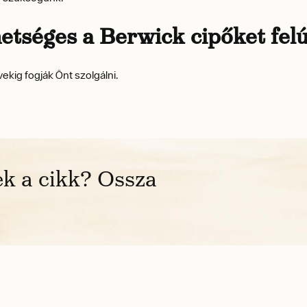
tséges a Berwick cipőket felú
vekig fogják Önt szolgálni.
k a cikk? Ossza