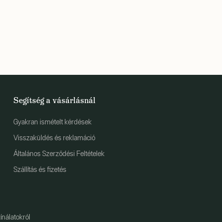
Segítség a vásárlásnál
Gyakran ismételt kérdések
Visszaküldés és reklamáció
Általános Szerződési Feltételek
Szállítás és fizetés
ínálatokról