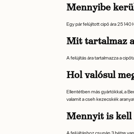
Mennyibe kerül 
Egy pár felújított cipő ára 25 14
Mit tartalmaz a
A felújítás ára tartalmazza a cipőta
Hol valósul meg
Ellentétben más gyártókkal, a Ber
valamit a cseh kezecskék aranya
Mennyit is kel
A felújításhoz csupán 3 hétre v