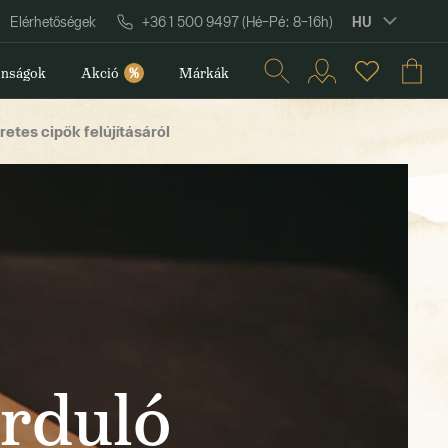
HU
Elérhetőségek
+36 1 500 9497 (Hé–Pé: 8–16h)
nságok
Akció
%
Márkák
etes cipők felújításáról
orduló