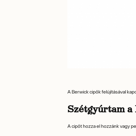
A Berwick cipők felújításával k
Szétgyúrtam a 
A cipőt hozza el hozzánk vagy ped