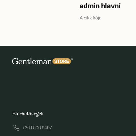
admin hlavní
A cikk írója
Elérhetőségek
+36 1 500 9497