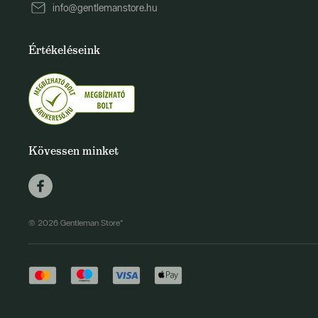
info@gentlemanstore.hu
Értékeléseink
Kövessen minket
© 2026 Gentleman Store"