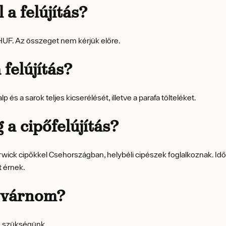
a felújítás?
0 HUF. Az összeget nem kérjük előre.
 felújítás?
lp és a sarok teljes kicserélését, illetve a parafa tölteléket.
 a cipőfelújítás?
wick cipőkkel Csehországban, helybéli cipészek foglalkoznak. Időb
t érnek.
l várnom?
an szükségünk.