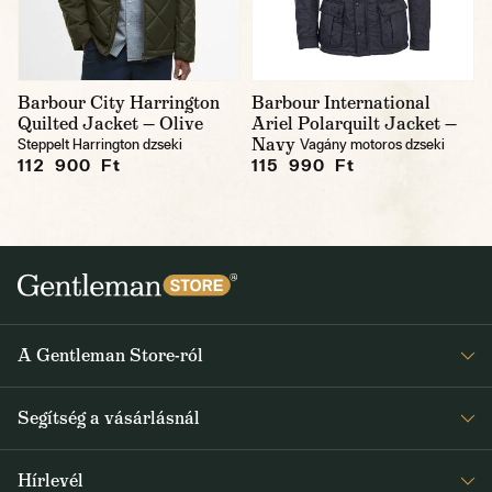
Barbour City Harrington
Barbour International
Quilted Jacket — Olive
Ariel Polarquilt Jacket —
Navy
Steppelt Harrington dzseki
Vagány motoros dzseki
112 900 Ft
115 990 Ft
A Gentleman Store-ról
Elismeréseink
Segítség a vásárlásnál
Rólunk
Gyakran ismételt kérdések
Journal
Hírlevél