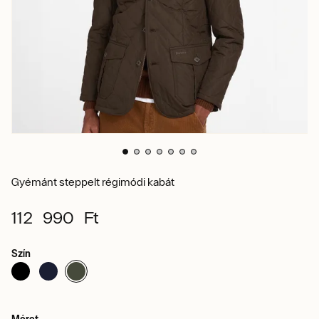
Gyémánt steppelt régimódi kabát
112 990 Ft
Szín
Méret