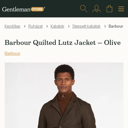
Barbour Qu
Kezdőlap
Ruházat
Kabátok
Steppelt kabátok
Barbour Quilted Lutz Jacket — Olive
Barbour