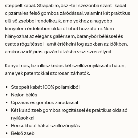
steppelt kabát. Strapabíró, őszi-téli szezonba szánt kabát
cipzárral és felső gombos záródással, valamint két praktikus
elülső zsebbel rendelkezik, amelyekhez a nagyobb
kényelem érdekében oldalról lehet hozzáférni. Nem
hiányozhat az elegáns gallér sem, báránybőr béléssel és
csatos rögzítéssel - amit értékelni fog azokban az időkben,
amikor az időjárás igazán túlzásba viszi szeszélyeit.
Kényelmes, laza illeszkedés két szellőzőnyílással a háton,
amelyek patentokkal szorosan zárhatók.
Steppelt kabát 100% poliamidból
Nejlon bélés
Cipzáras és gombos záródással
Két külső zseb gombos rögzítéssel és praktikus oldalsó
nyílásokkal
Becsukható hátsó szellőzőnyílás
Belső zseb