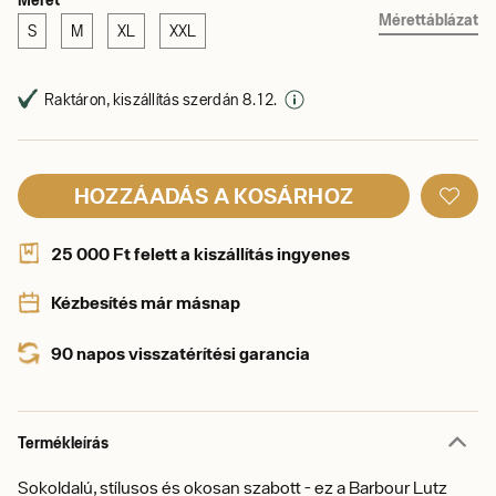
Mérettáblázat
S
M
XL
XXL
Raktáron, kiszállítás szerdán 8. 12.
HOZZÁADÁS A KOSÁRHOZ
25 000 Ft felett a kiszállítás ingyenes
Kézbesítés már másnap
90 napos visszatérítési garancia
Termékleírás
Sokoldalú, stílusos és okosan szabott - ez a Barbour Lutz