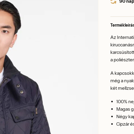
90 nap
Termékleírá
Az Internat
kiruccanás
karcsúsítot
a poliészt
A kapcsokka
még a nyaká
két mellzse
100% nej
Magas ga
Négy ka
Cipzár 