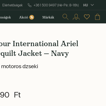
HU
Elérhetőségek
+36 1 500 9497 (Hé–Pé: 8–16h)
nságok
Akció
%
Márkák
ur International Ariel
quilt Jacket — Navy
 motoros dzseki
990 Ft