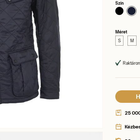
Szín
Méret
S
M
Raktáron,
H
25 000 
Kézbe