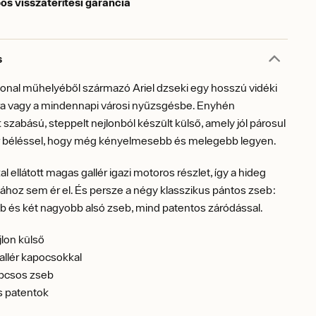
os visszatérítési garancia
s
ional műhelyéből származó Ariel dzseki egy hosszú vidéki
ra vagy a mindennapi városi nyűzsgésbe. Enyhén
t szabású, steppelt nejlonból készült külső, amely jól párosul
er béléssel, hogy még kényelmesebb és melegebb legyen.
l ellátott magas gallér igazi motoros részlet, így a hideg
hoz sem ér el. És persze a négy klasszikus pántos zseb:
b és két nagyobb alsó zseb, mind patentos záródással.
lon külső
llér kapocsokkal
pcsos zseb
és patentok