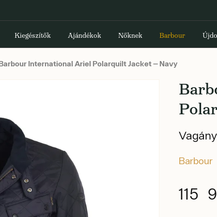
Kiegészítők
Ajándékok
Nőknek
Barbour
Újdo
Barbour International Ariel Polarquilt Jacket — Navy
Barbo
Polar
Vagány
Barbour
115 