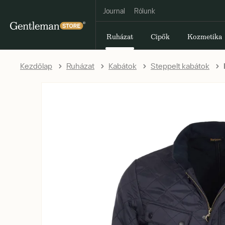
Journal
Rólunk
Ruházat
Cipők
Kozmetika
Kezdőlap
Ruházat
Kabátok
Steppelt kabátok