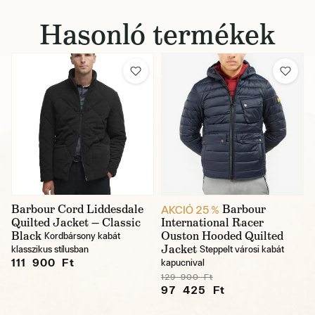
Hasonló termékek
Barbour Cord Liddesdale
Barbour
AKCIÓ 25 %
Quilted Jacket — Classic
International Racer
Black
Ouston Hooded Quilted
Kordbársony kabát
Jacket
klasszikus stílusban
Steppelt városi kabát
111 900 Ft
kapucnival
129 900 Ft
97 425 Ft