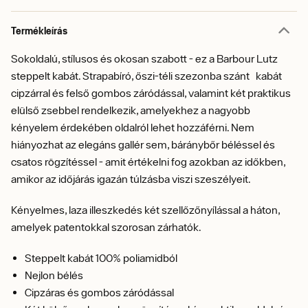
Termékleírás
Sokoldalú, stílusos és okosan szabott - ez a Barbour Lutz
steppelt kabát. Strapabíró, őszi-téli szezonba szánt kabát
cipzárral és felső gombos záródással, valamint két praktikus
elülső zsebbel rendelkezik, amelyekhez a nagyobb
kényelem érdekében oldalról lehet hozzáférni. Nem
hiányozhat az elegáns gallér sem, báránybőr béléssel és
csatos rögzítéssel - amit értékelni fog azokban az időkben,
amikor az időjárás igazán túlzásba viszi szeszélyeit.
Kényelmes, laza illeszkedés két szellőzőnyílással a háton,
amelyek patentokkal szorosan zárhatók.
Steppelt kabát 100% poliamidból
Nejlon bélés
Cipzáras és gombos záródással