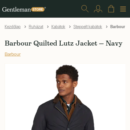
Barbour Qu
Kezdőlap
Ruházat
Kabátok
Steppelt kabátok
Barbour Quilted Lutz Jacket — Navy
Barbour