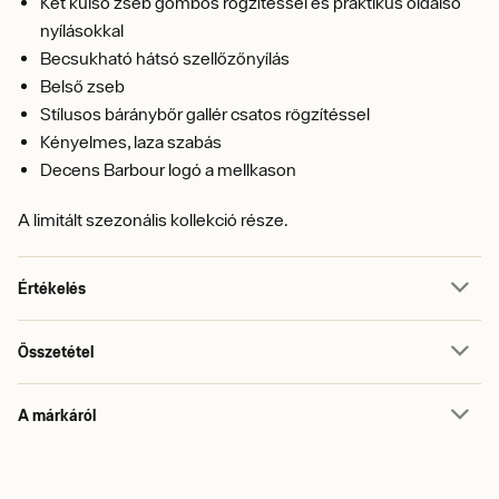
Két külső zseb gombos rögzítéssel és praktikus oldalsó
nyílásokkal
Becsukható hátsó szellőzőnyílás
Belső zseb
Stílusos báránybőr gallér csatos rögzítéssel
Kényelmes, laza szabás
Decens Barbour logó a mellkason
A limitált szezonális kollekció része.
Értékelés
Összetétel
A márkáról