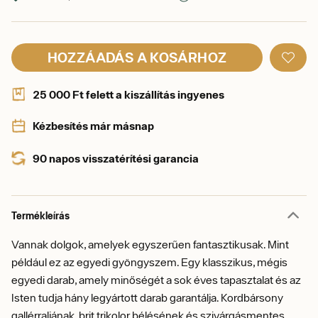
HOZZÁADÁS A KOSÁRHOZ
25 000 Ft felett a kiszállítás ingyenes
Kézbesítés már másnap
90 napos visszatérítési garancia
Termékleírás
Vannak dolgok, amelyek egyszerűen fantasztikusak. Mint
például ez az egyedi gyöngyszem. Egy klasszikus, mégis
egyedi darab, amely minőségét a sok éves tapasztalat és az
Isten tudja hány legyártott darab garantálja. Kordbársony
gallérraljának, brit trikolor bélésének és szivárgásmentes