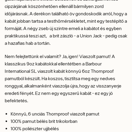
cipzárjának köszönhetően ellenáll bármilyen zord
időjárásnak. A derékon található öv gondoskodik arról, hogy a
kabát jobban tartsa a testhőmérsékletet, mint egy testépítő a
formáját. A négy zseb új szintre emeli a kabátot és egyben
praktikussá teszi azt, a brit zászló - a Union Jack - pedig csak
a hazafias hab a tortán.
Nem felejtettünk el valamit? Ja, igen! Viaszolt pamut! A
klasszikus 9oz kabátokkal ellentétben a Barbour
International SL viaszolt kabát könnyű 6oz Thornproof
pamutból készült. Ha koszos, tisztítsa meg egy nedves
ronggyal, alkalmanként viaszolja újra, hogy az visszanyerje
eredeti fényét. Ez nem egy egyszerű kabát - ez egy jó
befektetés.
Könnyű, 6 unciás Thornproof viaszolt pamut
100% pamut bélés brit trikolorban
100% poliészter ujjbélés