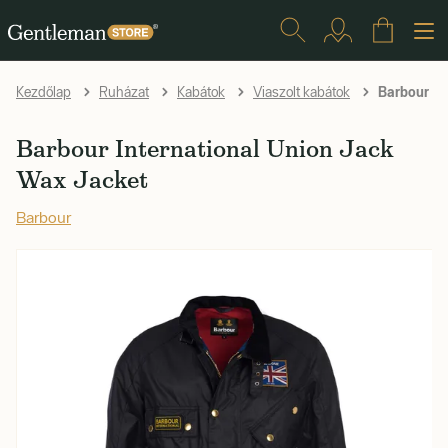
Barbour In
Kezdőlap
Ruházat
Kabátok
Viaszolt kabátok
Barbour International Union Jack
Wax Jacket
Barbour