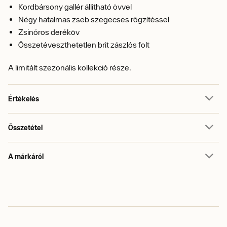
Kordbársony gallér állítható övvel
Négy hatalmas zseb szegecses rögzítéssel
Zsinóros deréköv
Összetéveszthetetlen brit zászlós folt
A limitált szezonális kollekció része.
Értékelés
Összetétel
A márkáról