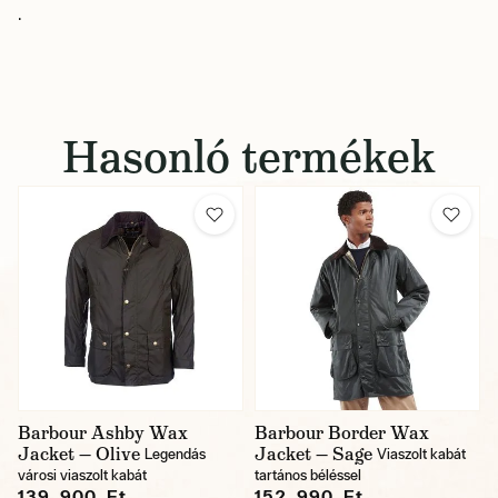
.
Hasonló termékek
Barbour Ashby Wax
Barbour Border Wax
Jacket — Olive
Jacket — Sage
Legendás
Viaszolt kabát
városi viaszolt kabát
tartános béléssel
139 900 Ft
152 990 Ft