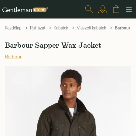
Barbour Sa
Kezdőlap
Ruházat
Kabátok
Viaszolt kabátok
Barbour Sapper Wax Jacket
Barbour