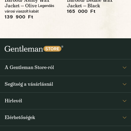
Barbour Ashby Wax
Barbour Bedale Wax
Jacket — Olive
Jacket — Black
Legendás
165 000 Ft
városi viaszolt kabát
139 900 Ft
A Gentleman Store-ról
Elismeréseink
Segítség a vásárlásnál
Rólunk
Gyakran ismételt kérdések
Journal
Hírlevél
Visszaküldés és reklamáció
Kapjon heti 1x értesítést a Gentleman Store új termékeiről és
Általános Szerződési Feltételek
Elérhetőségek
a speciális kínálatokról
Szállítás és fizetés
+36 1 500 9497