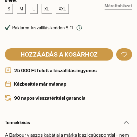
Méret
Mérettáblázat
S
M
L
XL
XXL
Raktáron, kiszállítás kedden 8. 11.
HOZZÁADÁS A KOSÁRHOZ
25 000 Ft felett a kiszállítás ingyenes
Kézbesítés már másnap
90 napos visszatérítési garancia
Termékleírás
A Barbour viaszos kabátjai a márka igazi csúcspontjai – nem