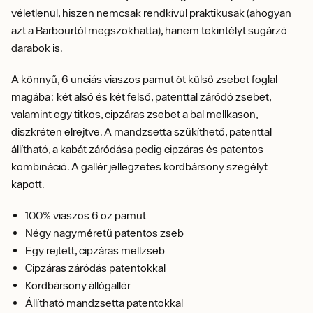
véletlenül, hiszen nemcsak rendkívül praktikusak (ahogyan
azt a Barbourtól megszokhatta), hanem tekintélyt sugárzó
darabok is.
A könnyű, 6 unciás viaszos pamut öt külső zsebet foglal
magába: két alsó és két felső, patenttal záródó zsebet,
valamint egy titkos, cipzáras zsebet a bal mellkason,
diszkréten elrejtve. A mandzsetta szűkíthető, patenttal
állítható, a kabát záródása pedig cipzáras és patentos
kombináció. A gallér jellegzetes kordbársony szegélyt
kapott.
100% viaszos 6 oz pamut
Négy nagyméretű patentos zseb
Egy rejtett, cipzáras mellzseb
Cipzáras záródás patentokkal
Kordbársony állógallér
Állítható mandzsetta patentokkal