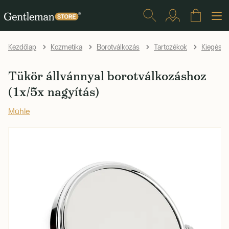
Kezdőlap
Kozmetika
Borotválkozás
Tartozékok
Kiegészí
Tükör állvánnyal borotválkozáshoz
(1x/5x nagyítás)
Mühle