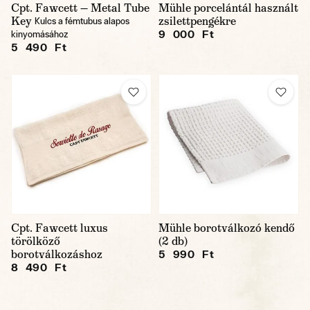
Cpt. Fawcett — Metal Tube
Mühle porcelántál használt
Key
zsilettpengékre
Kulcs a fémtubus alapos
9 000 Ft
kinyomásához
5 490 Ft
Cpt. Fawcett luxus
Mühle borotválkozó kendő
törölköző
(2 db)
borotválkozáshoz
5 990 Ft
8 490 Ft