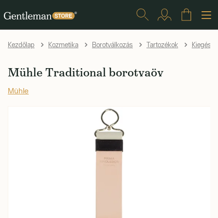
Kezdőlap
Kozmetika
Borotválkozás
Tartozékok
Kiegészí
Mühle Traditional borotvaöv
Mühle