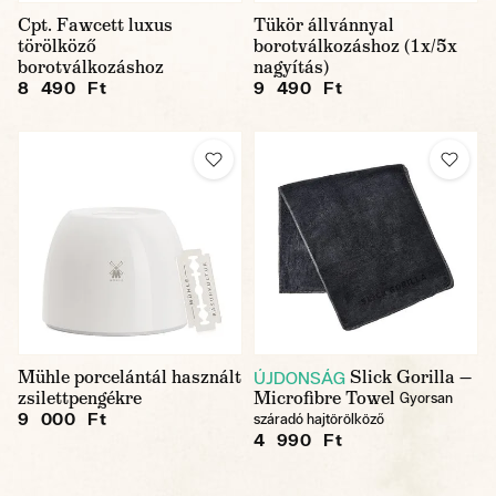
Cpt. Fawcett luxus
Tükör állvánnyal
törölköző
borotválkozáshoz (1x/5x
borotválkozáshoz
nagyítás)
8 490 Ft
9 490 Ft
Mühle porcelántál használt
Slick Gorilla —
ÚJDONSÁG
zsilettpengékre
Microfibre Towel
Gyorsan
9 000 Ft
száradó hajtörölköző
4 990 Ft