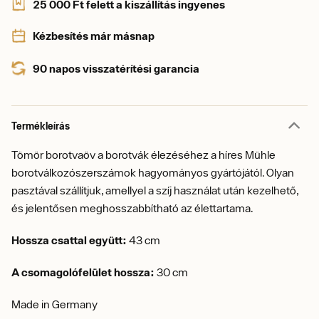
25 000 Ft felett a kiszállítás ingyenes
Kézbesítés már másnap
90 napos visszatérítési garancia
Termékleírás
Tömör borotvaöv a borotvák élezéséhez a híres Mühle
borotválkozószerszámok hagyományos gyártójától. Olyan
pasztával szállítjuk, amellyel a szíj használat után kezelhető,
és jelentősen meghosszabbítható az élettartama.
Hossza csattal együtt:
43 cm
A csomagolófelület hossza:
30 cm
Made in Germany