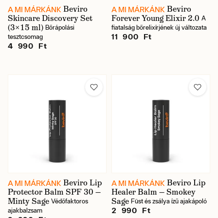
Beviro
Beviro
A MI MÁRKÁNK
A MI MÁRKÁNK
Skincare Discovery Set
Forever Young Elixir 2.0
A
(3×15 ml)
Bőrápolási
fiatalság bőrelixírjének új változata
Raktáron
11 900 Ft
tesztcsomag
4 990 Ft
Beviro Lip
Beviro Lip
A MI MÁRKÁNK
A MI MÁRKÁNK
Protector Balm SPF 30 —
Healer Balm — Smokey
Minty Sage
Sage
Védőfaktoros
Füst és zsálya ízű ajakápoló
2 990 Ft
ajakbalzsam