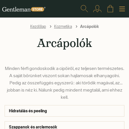
Arcápolók
Kezdőlap
Kozmetika
Arcápolók
Minden férfi gondoskodik a cipőiről, ez teljesen természetes.
A saját bőrünket viszont sokan hajlamosak elhanyagolni.
Pedig az összefüggés egyszerű: aki törődik magával, az
jobban is néz ki. Nálunk pedig mindent megtalál, ami ehhez
kell.
Hidratálás és peeling
Szappanok és arclemosók