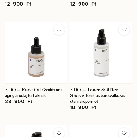
12 900 Ft
12 900 Ft
EDO — Face Oil
EDO — Toner & After
Csodás anti-
Shave
aging arcolaj férfiaknak
Tonik és borotválkozás
23 900 Ft
utáni arcpermet
18 900 Ft