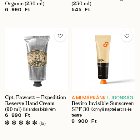
Organic (250 ml)
(250 ml)
6 990 Ft
545 Ft
Cpt. Fawcett — Expedition
A MI MÁRKÁNK
ÚJDONSÁG
Reserve Hand Cream
Beviro Invisible Sunscreen
(90 ml)
SPF 30
Kalandos kézkrém
Könnyű naptej arcra és
6 990 Ft
testre
9 900 Ft
(1x)