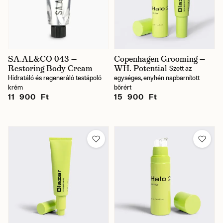
SA.AL&CO 043 —
Copenhagen Grooming —
Restoring Body Cream
WH. Potential
Szett az
Hidratáló és regeneráló testápoló
egységes, enyhén napbarnított
krém
bőrért
11 900 Ft
15 900 Ft