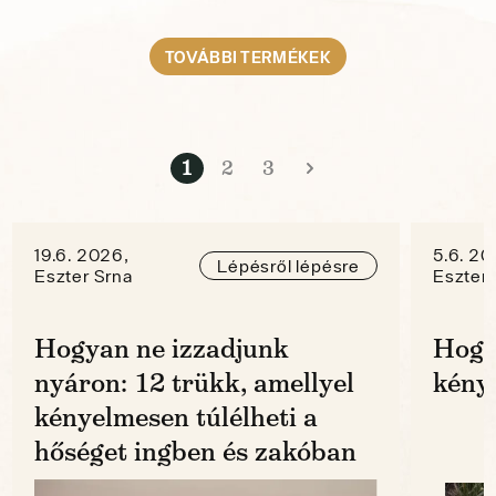
TOVÁBBI TERMÉKEK
1
2
3
19.6. 2026,
5.6. 20
Lépésről lépésre
Eszter Srna
Eszter 
Hogyan ne izzadjunk
Hogy
nyáron: 12 trükk, amellyel
kénye
kényelmesen túlélheti a
hőséget ingben és zakóban