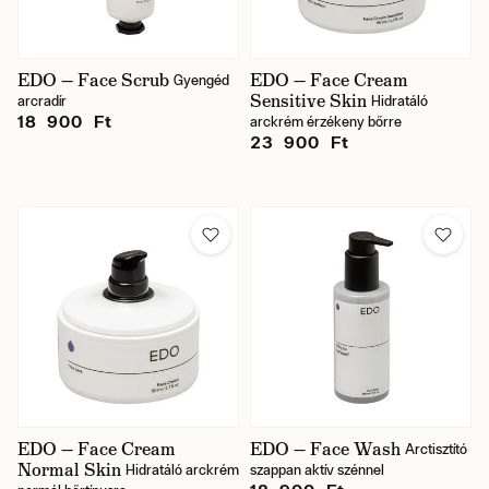
EDO — Face Scrub
EDO — Face Cream
Gyengéd
Sensitive Skin
arcradír
Hidratáló
18 900 Ft
arckrém érzékeny bőrre
23 900 Ft
EDO — Face Cream
EDO — Face Wash
Arctisztító
Normal Skin
Hidratáló arckrém
szappan aktív szénnel