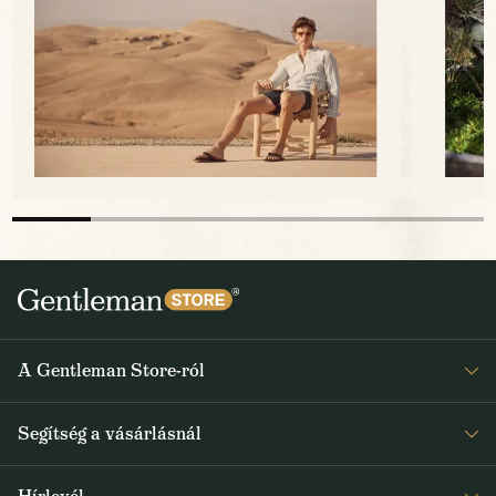
A Gentleman Store-ról
Elismeréseink
Segítség a vásárlásnál
Rólunk
Gyakran ismételt kérdések
Journal