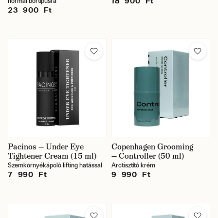
18 900 Ft
normál bőrtípusra
23 900 Ft
Pacinos — Under Eye
Copenhagen Grooming
Tightener Cream (15 ml)
— Controller (50 ml)
Szemkörnyékápoló lifting hatással
Arctisztító krém
7 990 Ft
9 990 Ft