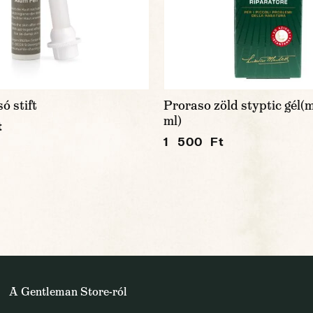
ó stift
Proraso zöld styptic gél(m
ml)
t
1 500 Ft
A Gentleman Store-ról