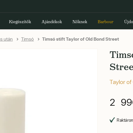
Kiegészítők
Ajándékok
Nőknek
Barbour
Újdo
s után
Timsó
Timsó stift Taylor of Old Bond Street
Timsó
Stree
Taylor of
2 99
Raktáron,