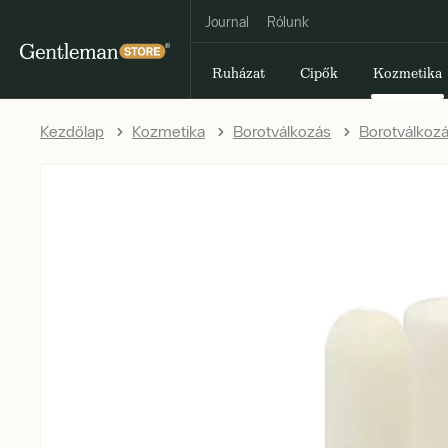
Journal
Rólunk
Ruházat
Cipők
Kozmetika
Kezdőlap
Kozmetika
Borotválkozás
Borotválkozá