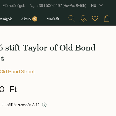
HU
Elérhetőségek
+36 1 500 9497 (Hé–Pé: 8–16h)
nságok
Akció
%
Márkák
 stift Taylor of Old Bond
t
 Old Bond Street
0 Ft
 kiszállítás szerdán 8. 12.