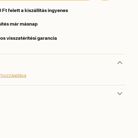
Ft felett a kiszállítás ingyenes
sítés már másnap
os visszatérítési garancia
s hozzáadása