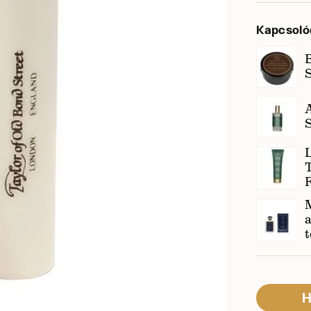
Kapcsoló
S
S
T
F
M
a
t
H