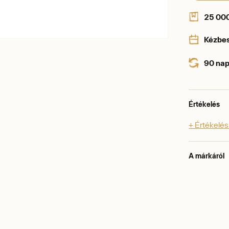
25 000 
Kézbe
90 nap
Értékelés
+ Értékelé
A márkáról