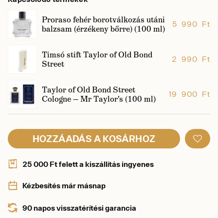
Proraso fehér borotválkozás utáni
5 990 Ft
balzsam (érzékeny bőrre) (100 ml)
Timsó stift Taylor of Old Bond
2 990 Ft
Street
Taylor of Old Bond Street
19 900 Ft
Cologne — Mr Taylor's (100 ml)
HOZZÁADÁS A KOSÁRHOZ
25 000 Ft felett a kiszállítás ingyenes
Kézbesítés már másnap
90 napos visszatérítési garancia