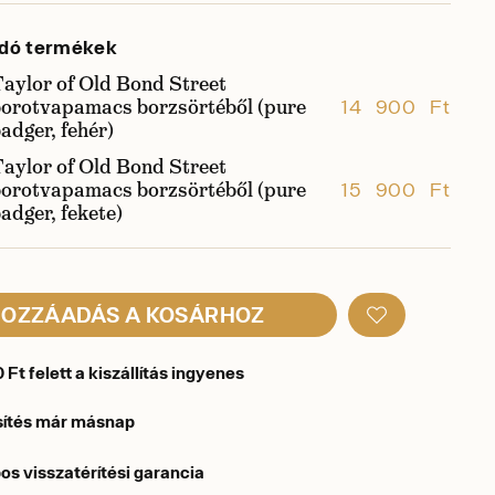
dó termékek
aylor of Old Bond Street
borotvapamacs borzsörtéből (pure
14 900 Ft
adger, fehér)
aylor of Old Bond Street
borotvapamacs borzsörtéből (pure
15 900 Ft
adger, fekete)
OZZÁADÁS A KOSÁRHOZ
Ft felett a kiszállítás ingyenes
sítés már másnap
os visszatérítési garancia