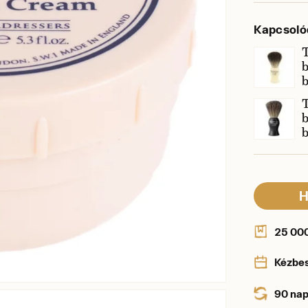
Kapcsoló
T
b
T
b
H
25 000 
Kézbe
90 nap