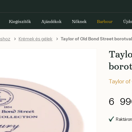
Kiegészítők
Ajándékok
Nőknek
Barbour
Újdo
áshoz
Krémek és gélek
Taylor of Old Bond Street borotva
Taylo
borot
Taylor of
6 99
Raktáron,