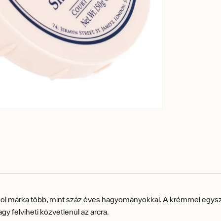
ngol márka több, mint száz éves hagyományokkal.
A krémmel egysze
gy felviheti közvetlenül az arcra.