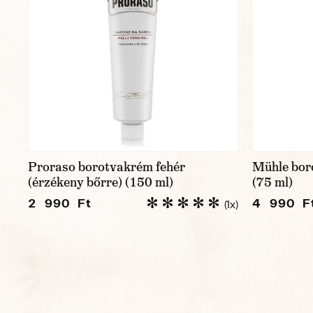
Proraso borotvakrém fehér
Mühle bor
(érzékeny bőrre) (150 ml)
(75 ml)
2 990 Ft
4 990 F
(1x)