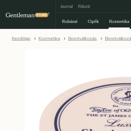
Journal
Rólunk
Ruházat
Cipők
Kozmetika
Kezdőlap
Kozmetika
Borotválkozás
Borotválkoz