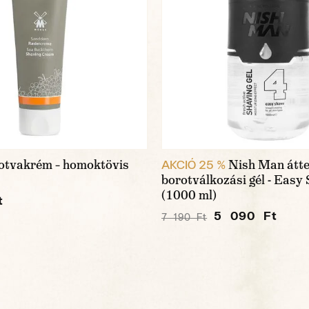
otvakrém – homoktövis
Nish Man átte
AKCIÓ 25 %
borotválkozási gél - Easy
(1000 ml)
t
5 090 Ft
7 190 Ft