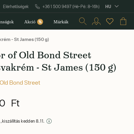
HU
Elérhetőségek
+36 1 500 9497 (Hé–Pé: 8–16h)
nságok
Akció
%
Márkák
krém - St James (150 g)
r of Old Bond Street
vakrém - St James (150 g)
 Old Bond Street
0 Ft
 kiszállítás kedden 8. 11.