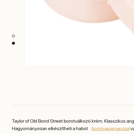
Taylor of Old Bond Street borotválkozó krém. Klasszikus a
Hagyományosan elkészítheti a habot
borotvapamaccsal
va