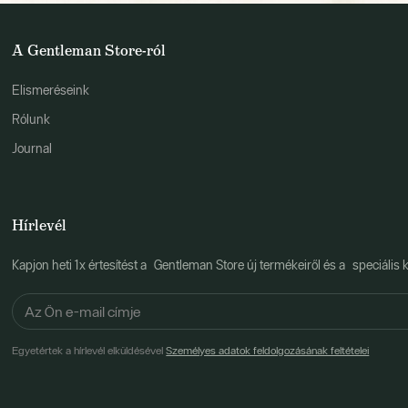
A Gentleman Store-ról
Elismeréseink
Rólunk
Journal
Hírlevél
Kapjon heti 1x értesítést a Gentleman Store új termékeiről és a speciális k
Egyetértek a hírlevél elküldésével
Személyes adatok feldolgozásának feltételei