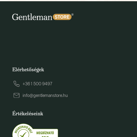
Elérhetőségek
+36 1 500 9497
info@gentlemanstore.hu
Értékeléseink