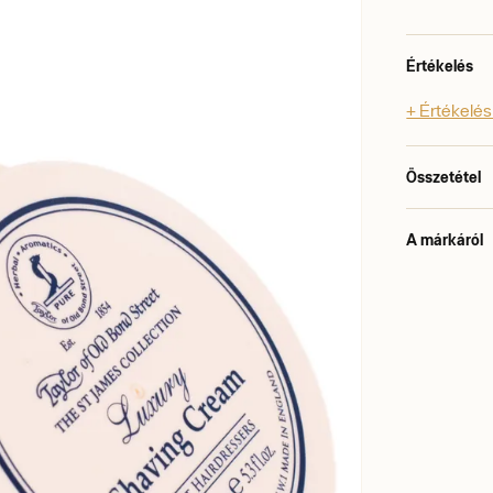
Értékelés
+ Értékelé
Összetétel
A márkáról