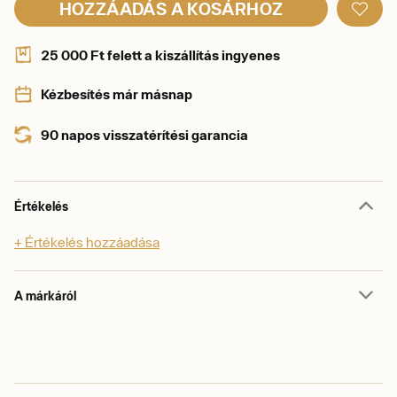
HOZZÁADÁS A KOSÁRHOZ
25 000 Ft felett a kiszállítás ingyenes
Kézbesítés már másnap
90 napos visszatérítési garancia
Értékelés
+ Értékelés hozzáadása
A márkáról