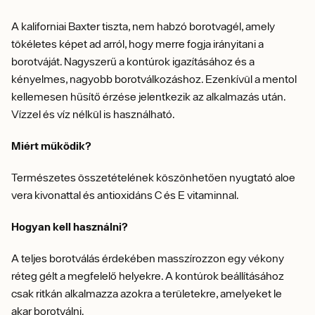
A kaliforniai Baxter tiszta, nem habzó borotvagél, amely
tökéletes képet ad arról, hogy merre fogja irányitani a
borotváját. Nagyszerű a kontúrok igazításához és a
kényelmes, nagyobb borotválkozáshoz. Ezenkívül a mentol
kellemesen hűsítő érzése jelentkezik az alkalmazás után.
Vízzel és víz nélkül is használható.
Miért működik?
Természetes összetételének köszönhetően nyugtató aloe
vera kivonattal és antioxidáns C és E vitaminnal.
Hogyan kell használni?
A teljes borotválás érdekében masszírozzon egy vékony
réteg gélt a megfelelő helyekre. A kontúrok beállításához
csak ritkán alkalmazza azokra a területekre, amelyeket le
akar borotválni.