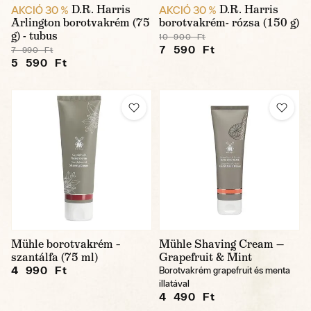
D.R. Harris
D.R. Harris
AKCIÓ 30 %
AKCIÓ 30 %
Arlington borotvakrém (75
borotvakrém- rózsa (150 g)
g) - tubus
10 900 Ft
7 590 Ft
7 990 Ft
5 590 Ft
Mühle borotvakrém –
Mühle Shaving Cream —
szantálfa (75 ml)
Grapefruit & Mint
4 990 Ft
Borotvakrém grapefruit és menta
illatával
4 490 Ft