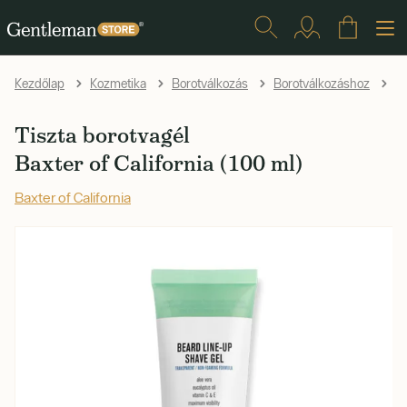
Kezdőlap
Kozmetika
Borotválkozás
Borotválkozáshoz
K
Tiszta borotvagél
Baxter of California (100 ml)
Baxter of California