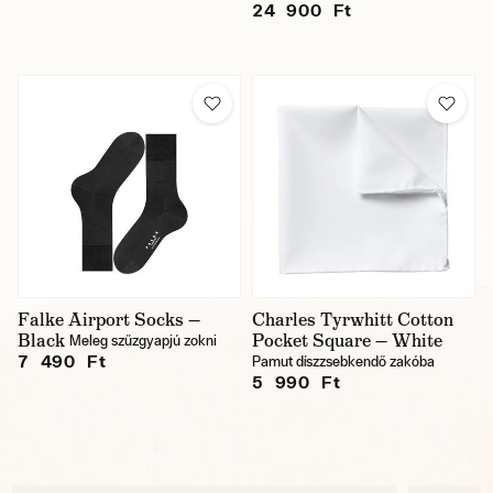
24 900 Ft
Falke Airport Socks —
Charles Tyrwhitt Cotton
Black
Pocket Square — White
Meleg szűzgyapjú zokni
7 490 Ft
Pamut díszzsebkendő zakóba
5 990 Ft