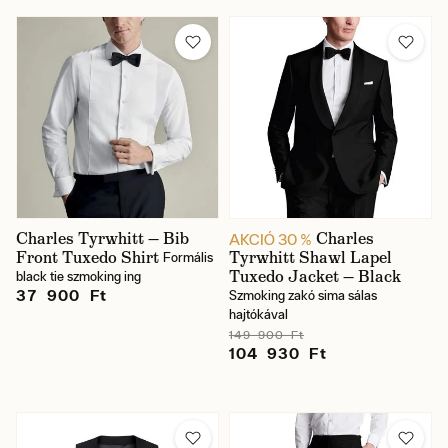
Márka
Méret
Szín
Cipő méret
Charles Tyrwhitt — Bib
Charles
AKCIÓ 30 %
Front Tuxedo Shirt
Tyrwhitt Shawl Lapel
Formális
Ár
Tuxedo Jacket — Black
black tie szmoking ing
37 900 Ft
Szmoking zakó sima sálas
hajtókával
149 900 Ft
104 930 Ft
Raktáron