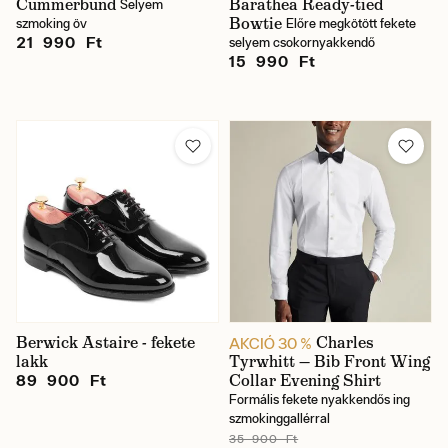
Cummerbund
Barathea Ready-tied
Selyem
Bowtie
szmoking öv
Előre megkötött fekete
21 990 Ft
selyem csokornyakkendő
15 990 Ft
Berwick Astaire - fekete
Charles
AKCIÓ 30 %
lakk
Tyrwhitt — Bib Front Wing
Collar Evening Shirt
89 900 Ft
Formális fekete nyakkendős ing
szmokinggallérral
35 900 Ft