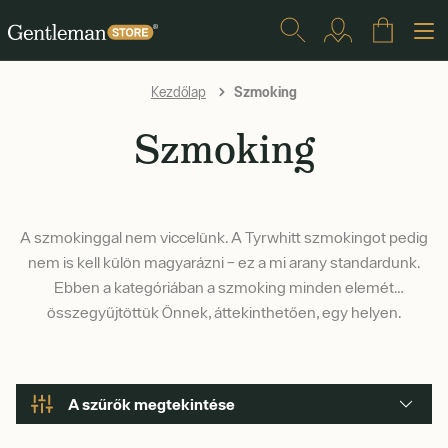
Szmoking
Kezdőlap
Szmoking
A szmokinggal nem viccelünk. A Tyrwhitt szmokingot pedig
nem is kell külön magyarázni – ez a mi arany standardunk.
Ebben a kategóriában a szmoking minden elemét
összegyűjtöttük Önnek, áttekinthetően, egy helyen.
A szűrők megtekintése