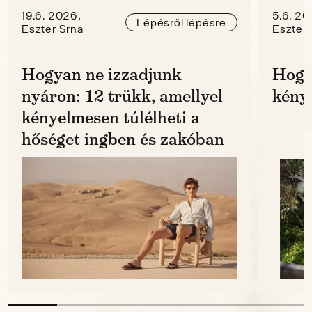
19.6. 2026,
5.6. 20
Lépésről lépésre
Eszter Srna
Eszter 
Hogyan ne izzadjunk
Hogy
nyáron: 12 trükk, amellyel
kénye
kényelmesen túlélheti a
hőséget ingben és zakóban