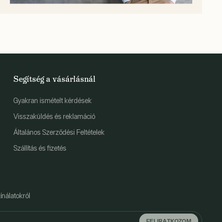
Segítség a vásárlásnál
Gyakran ismételt kérdések
Visszaküldés és reklamáció
Általános Szerződési Feltételek
Szállítás és fizetés
ínálatokról
FELIRATKOZOM