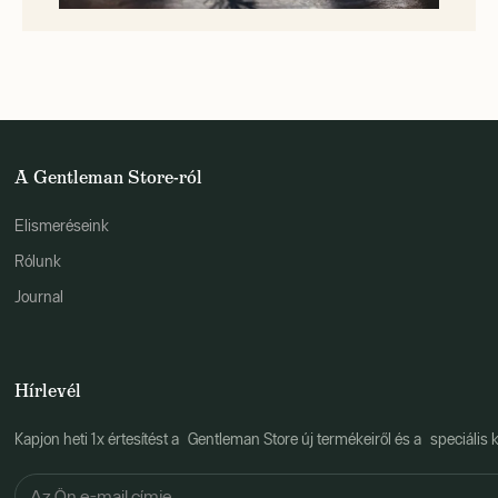
A Gentleman Store-ról
Elismeréseink
Rólunk
Journal
Hírlevél
Kapjon heti 1x értesítést a Gentleman Store új termékeiről és a speciális k