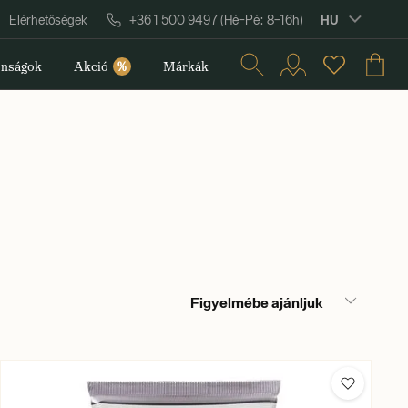
HU
Elérhetőségek
+36 1 500 9497 (Hé–Pé: 8–16h)
nságok
Akció
%
Márkák
Figyelmébe ajánljuk