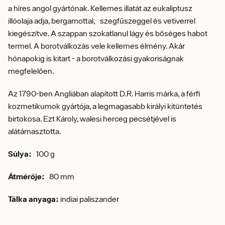
a híres angol gyártónak.
Kellemes illatát az eukaliptusz
illóolaja adja, bergamottal,
szegfűszeggel és vetiverrel
kiegészítve.
A szappan szokatlanul lágy és bőséges habot
termel. A borotválkozás vele kellemes élmény. Akár
hónapokig is kitart - a borotválkozási gyakoriságnak
megfelelően.
Az 1790-ben Angliában alapított D.R. Harris márka, a férfi
kozmetikumok gyártója, a legmagasabb királyi kitüntetés
birtokosa. Ezt Károly, walesi herceg pecsétjével is
alátámasztotta.
Súlya:
100 g
Átmérője:
80 mm
Tálka anyaga:
indiai paliszander