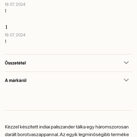
19. 07. 2024
1
1
19. 07. 2024
1
Összetétel
A márkáról
Kézzel készített indiai paliszander tálka egy háromszorosan
darált borotvaszappannal. Az egyik legminőségibb terméke