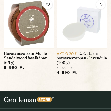
Borotvaszappan Mühle
D.R. Harris
AKCIÓ 30 %
Sandalwood fatálkában
borotvaszappan - levendula
(65 g)
(100 g)
8 990 Ft
6 990 Ft
4 890 Ft