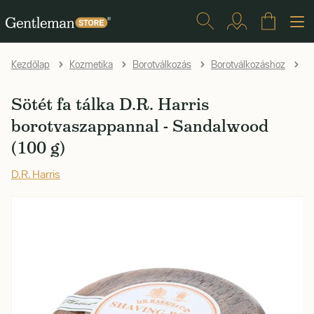
Kezdőlap
Kozmetika
Borotválkozás
Borotválkozáshoz
B
Sötét fa tálka D.R. Harris
borotvaszappannal - Sandalwood
(100 g)
D.R. Harris