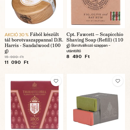
Fából készült
Cpt. Fawcett — Scapicchio
AKCIÓ 30 %
tál borotvaszappannal D.R.
Shaving Soap (Refill) (110
Harris - Sandalwood (100
g)
Borotválkozó szappan –
g)
utántöltő
8 490 Ft
15 900 Ft
11 090 Ft