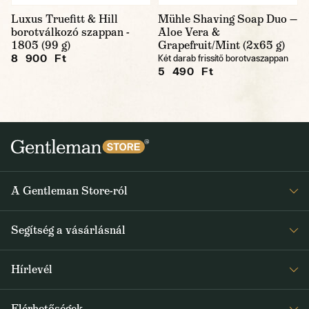
Luxus Truefitt & Hill
Mühle Shaving Soap Duo —
borotválkozó szappan -
Aloe Vera &
1805 (99 g)
Grapefruit/Mint (2x65 g)
8 900 Ft
Két darab frissítő borotvaszappan
5 490 Ft
A Gentleman Store-ról
Elismeréseink
Segítség a vásárlásnál
Rólunk
Gyakran ismételt kérdések
Journal
Hírlevél
Visszaküldés és reklamáció
Kapjon heti 1x értesítést a Gentleman Store új termékeiről és
Általános Szerződési Feltételek
Elérhetőségek