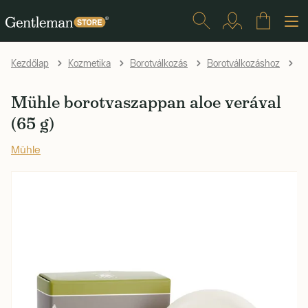
Kezdőlap
Kozmetika
Borotválkozás
Borotválkozáshoz
B
Mühle borotvaszappan aloe verával
(65 g)
Mühle