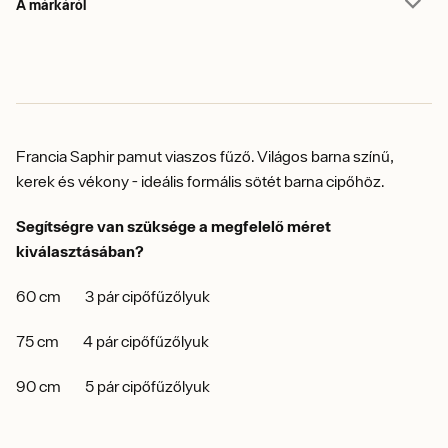
A márkáról
Francia Saphir pamut viaszos fűző.
Világos barna színű,
kerek és vékony - ideális formális sötét barna cipőhöz.
Segítségre van szüksége a megfelelő méret
kiválasztásában?
60 cm 3 pár cipőfűzőlyuk
75 cm 4 pár cipőfűzőlyuk
90 cm 5 pár cipőfűzőlyuk