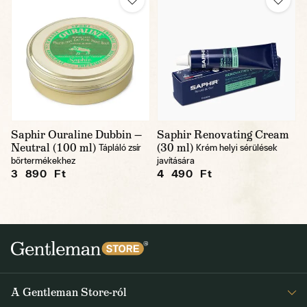
Saphir Ouraline Dubbin —
Saphir Renovating Cream
Neutral (100 ml)
(30 ml)
Tápláló zsír
Krém helyi sérülések
bőrtermékekhez
javítására
3 890 Ft
4 490 Ft
A Gentleman Store-ról