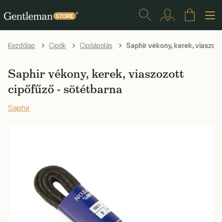
Saphir vékony, kerek, viaszozo
Kezdőlap
Cipők
Cipőápolás
Saphir vékony, kerek, viaszozott
cipőfűző - sötétbarna
Saphir