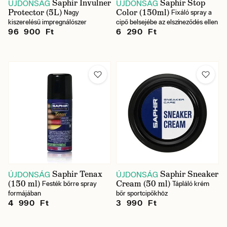
Saphir Invulner
Saphir Stop
ÚJDONSÁG
ÚJDONSÁG
Protector (5L)
Color (150ml)
Nagy
Fixáló spray a
kiszerelésű impregnálószer
cipő belsejébe az elszíneződés ellen
96 900 Ft
6 290 Ft
Saphir Tenax
Saphir Sneaker
ÚJDONSÁG
ÚJDONSÁG
(150 ml)
Cream (50 ml)
Festék bőrre spray
Tápláló krém
formájában
bőr sportcipőkhöz
4 990 Ft
3 990 Ft