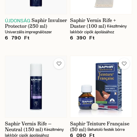
Saphir Invulner
Saphir Vernis Rife +
ÚJDONSÁG
Protector (250 ml)
Duster (100 ml)
Készítmény
Univerzális impregnálószer
lakkbőr cipők ápolásához
6 790 Ft
6 390 Ft
Saphir Vernis Rife —
Saphir Teinture Française
Neutral (150 ml)
(50 ml)
Készítmény
Behatoló festék bőrre
6 090 Ft
lakkbőr cipők ápolásához