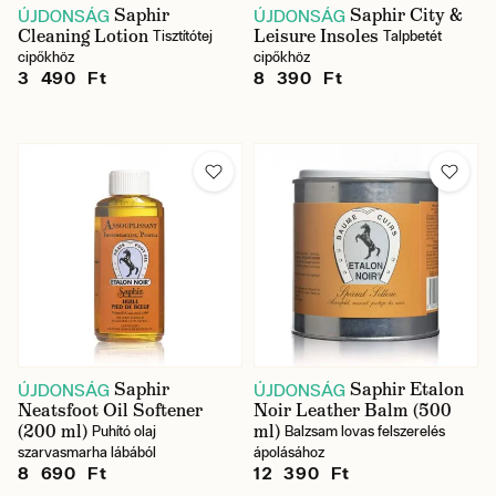
Saphir
Saphir City &
ÚJDONSÁG
ÚJDONSÁG
Cleaning Lotion
Leisure Insoles
Tisztítótej
Talpbetét
cipőkhöz
cipőkhöz
3 490 Ft
8 390 Ft
Saphir
Saphir Etalon
ÚJDONSÁG
ÚJDONSÁG
Neatsfoot Oil Softener
Noir Leather Balm (500
(200 ml)
ml)
Puhító olaj
Balzsam lovas felszerelés
szarvasmarha lábából
ápolásához
8 690 Ft
12 390 Ft