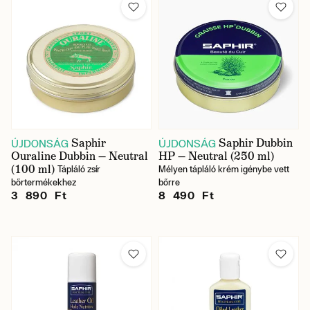
Saphir
Saphir Dubbin
ÚJDONSÁG
ÚJDONSÁG
Ouraline Dubbin — Neutral
HP — Neutral (250 ml)
(100 ml)
Tápláló zsír
Mélyen tápláló krém igénybe vett
bőrtermékekhez
bőrre
3 890 Ft
8 490 Ft