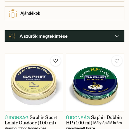
többek között a népszerű Saphir Renovateur-t, és sok mást
kínál.
Ajándékok
A szűrők megtekintése
Szín
Saphir Sport
Saphir Dubbin
ÚJDONSÁG
ÚJDONSÁG
Loisir Outdoor (100 ml)
HP (100 ml)
Mélytápláló krém
Viasz outdoor lábbelikhez
igénybevett bőrre