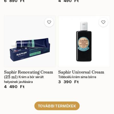
6 890 Ft
4 490 Ft
Saphir Renovating Cream
Saphir Universal Cream
(25 ml)
Krém a bőr sérült
Többcélú krém sima bőrre
3 390 Ft
helyeinek javítására
4 490 Ft
TOVÁBBI TERMÉKEK