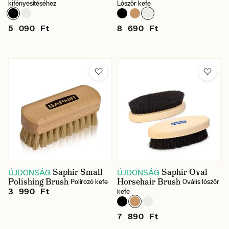
kifényesítéséhez
Lószőr kefe
5 090 Ft
8 690 Ft
Saphir Small
Saphir Oval
ÚJDONSÁG
ÚJDONSÁG
Polishing Brush
Horsehair Brush
Polírozó kefe
Ovális lószőr
3 990 Ft
kefe
7 890 Ft