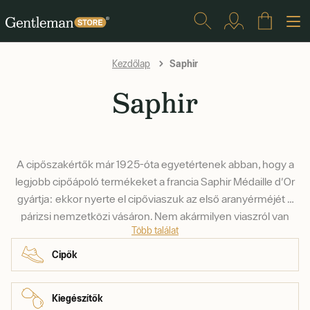
Saphir
Kezdőlap
Saphir
A cipőszakértők már 1925-óta egyetértenek abban, hogy a
legjobb cipőápoló termékeket a francia Saphir Médaille d'Or
gyártja: ekkor nyerte el cipőviaszuk az első aranyérméjét a
párizsi nemzetközi vásáron. Nem akármilyen viaszról van
Több találat
szó, hiszen 7 féle növényi, állati és ásványi viaszból készül.
Alapja a természetes terpentin, amely a csomagolás
Cipők
kibontása után - sokak boldogságára - azonnal érezhető.
Mivel tisztán természetes összetevőkből készül, lehetővé
Kiegészítők
teszi a bőr lélegzését. A Saphir a viaszok mellett krémeket,