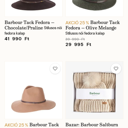
Szín
Barbour Tack Fedora —
Barbour Tack
AKCIÓ 25 %
Chocolate/Praline
Fedora — Olive Melange
Stílusos női
Ár
fedora kalap
Stílusos női fedora kalap
41 990 Ft
39 990 Ft
29 995 Ft
Raktáron
Pohlaví
Nő
Barbour Tack
Bazar: Barbour Saltburn
AKCIÓ 25 %