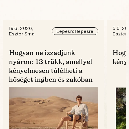
19.6. 2026,
5.6. 20
Lépésről lépésre
Eszter Srna
Eszter 
Hogyan ne izzadjunk
Hogy
nyáron: 12 trükk, amellyel
kénye
kényelmesen túlélheti a
hőséget ingben és zakóban