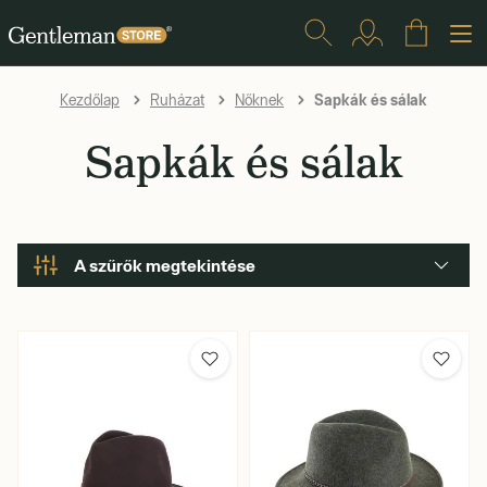
Sapkák és sálak
Kezdőlap
Ruházat
Nőknek
Sapkák és sálak
A szűrők megtekintése
Márka
Termék típusa
Méret