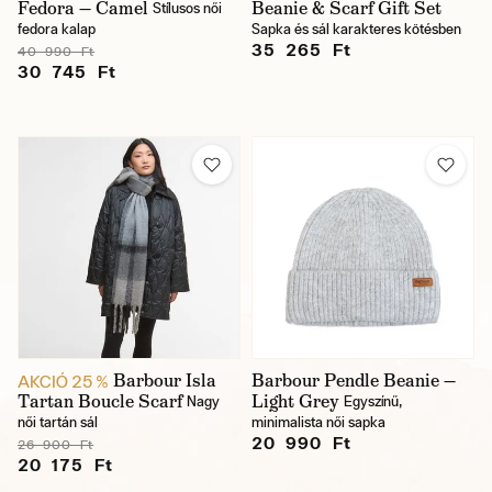
Fedora — Camel
Beanie & Scarf Gift Set
Stílusos női
fedora kalap
Sapka és sál karakteres kötésben
35 265 Ft
40 990 Ft
30 745 Ft
Barbour Isla
Barbour Pendle Beanie —
AKCIÓ 25 %
Tartan Boucle Scarf
Light Grey
Nagy
Egyszínű,
női tartán sál
minimalista női sapka
20 990 Ft
26 900 Ft
20 175 Ft