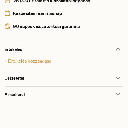
25 000 Ft felett a kiszállítás ingyenes
Kézbesítés már másnap
90 napos visszatérítési garancia
Értékelés
+ Értékelés hozzáadása
Összetétel
A márkáról