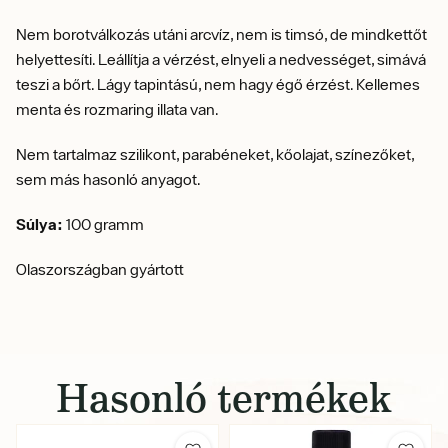
Nem borotválkozás utáni arcvíz, nem is timsó, de mindkettőt
helyettesíti.
L
eállítja a vérzést, elnyeli a nedvességet, simává
teszi a bőrt.
Lágy tapintású, nem hagy égő érzést. Kellemes
menta és rozmaring illata van.
Nem tartalmaz szilikont, parabéneket, kőolajat, színezőket,
sem más hasonló anyagot.
Súlya:
100 gramm
Olaszországban gyártott
Hasonló termékek