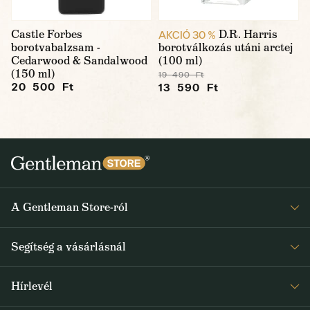
Castle Forbes
D.R. Harris
AKCIÓ 30 %
borotvabalzsam -
borotválkozás utáni arctej
Cedarwood & Sandalwood
(100 ml)
(150 ml)
19 490 Ft
20 500 Ft
13 590 Ft
A Gentleman Store-ról
Elismeréseink
Segítség a vásárlásnál
Rólunk
Gyakran ismételt kérdések
Journal
Hírlevél
Visszaküldés és reklamáció