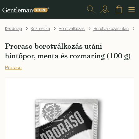
P
Kezdőlap
Kozmetika
Borotválkozás
Borotválkozás után
Proraso borotválkozás utáni
hintőpor, menta és rozmaring (100 g)
Proraso