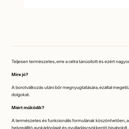
Teljesen természetes, erre a célra tanúsított és ezért nag
Mire jó?
A borotválkozás utáni bőr megnyugtatására, ezáltal megelőzve 
dolgokat.
Miért működik?
A természetes és funkcionális formulának köszönhetően, amel
helyreállító avokádóolajat és gyulladáscsökkentő bisabololt,