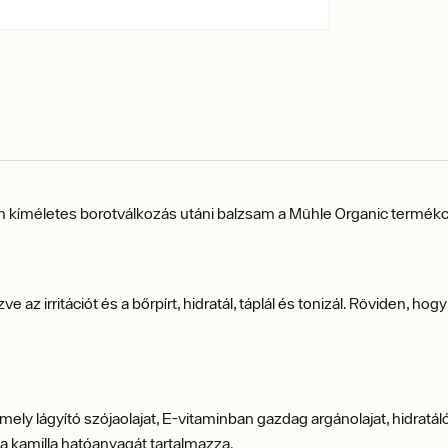
yon kíméletes borotválkozás utáni balzsam a Mühle Organic termékc
az irritációt és a bőrpírt, hidratál, táplál és tonizál. Röviden, ho
y lágyító szójaolajat, E-vitaminban gazdag argánolajat, hidratáló
 a kamilla hatóanyagát tartalmazza.