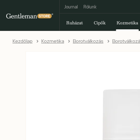
Journal
Rólunk
Ruházat
Cipők
Kozmetika
Kezdőlap
Kozmetika
Borotválkozás
Borotválkozá