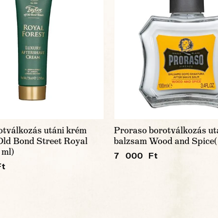
otválkozás utáni krém
Proraso borotválkozás ut
Old Bond Street Royal
balzsam Wood and Spice(
 ml)
7 000 Ft
Ft