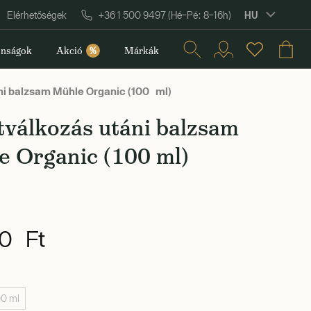
HU
Elérhetőségek
+36 1 500 9497 (Hé–Pé: 8–16h)
nságok
Akció
%
Márkák
i balzsam Mühle Organic (100 ml)
válkozás utáni balzsam
e Organic (100 ml)
0 Ft
00 ml