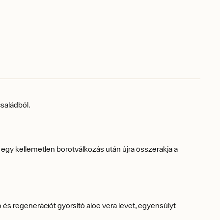
saládból.
gy egy kellemetlen borotválkozás után újra összerakja a
 és regenerációt gyorsító aloe vera levet, egyensúlyt