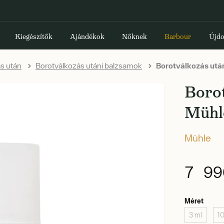
Kiegészítők
Ajándékok
Nőknek
Barbour
Újdo
s után
Borotválkozás utáni balzsamok
Borotválkozás után
Borot
Mühl
Mühle
7 99
Méret
3 ml
1