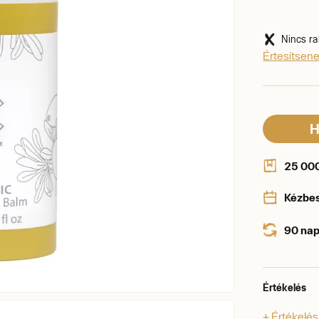
Nincs ra
Értesítsen
H
25 000 
Kézbe
90 nap
Értékelés
+ Értékelé