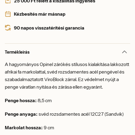
25 000 Ft felett a kiszállítás ingyenes
Kézbesítés már másnap
90 napos visszatérítési garancia
Termékleírás
A hagyományos Opinel zárókés stílusos kialakítása lakkozott
afrikai fa markolattal, svéd rozsdamentes acél pengével és
szabadalmaztatott ViroBlock zárral. Ez védelmet nyújt a
penge váratlan nyitása és zárása ellen egyaránt.
Penge hossza:
8,5 cm
Penge anyaga:
svéd rozsdamentes acél 12C27 (Sandvik)
Markolat hossza:
9 cm