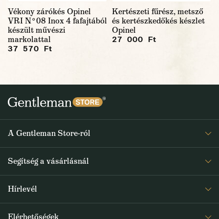
Vékony zárókés Opinel
Kertészeti fűrész, metsző
VRI N°08 Inox 4 fafajtából
és kertészkedőkés készlet
készült művészi
Opinel
markolattal
27 000 Ft
37 570 Ft
A Gentleman Store-ról
Elismeréseink
Segítség a vásárlásnál
Rólunk
Gyakran ismételt kérdések
Journal
Hírlevél
Visszaküldés és reklamáció
Kapjon heti 1x értesítést a Gentleman Store új termékeiről és
Általános Szerződési Feltételek
Elérhetőségek