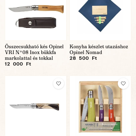
Összecsukható kés Opinel
Konyha készlet utazáshoz
VRI N°08 Inox bükkfa
Opinel Nomad
markolattal és tokkal
28 500 Ft
12 000 Ft