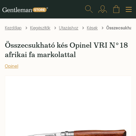
Összecsukható k
Kezdőlap
Kiegészítők
Utazáshoz
Kések
Összecsukható kés Opinel VRI N°18
afrikai fa markolattal
Opinel