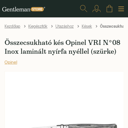
Összecsukható k
Kezdőlap
Kiegészítők
Utazáshoz
Kések
Összecsukható kés Opinel VRI N°08
Inox laminált nyírfa nyéllel (szürke)
Opinel