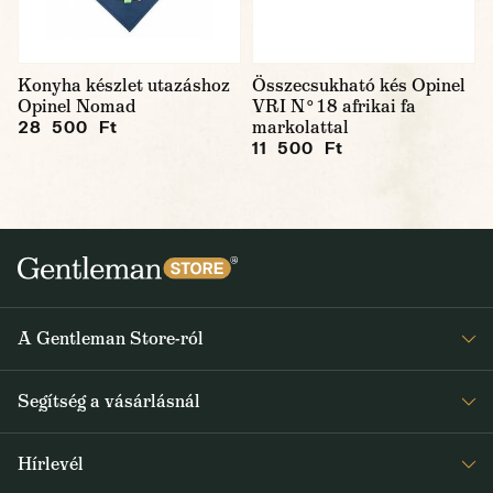
Konyha készlet utazáshoz
Összecsukható kés Opinel
Opinel Nomad
VRI N°18 afrikai fa
markolattal
28 500 Ft
11 500 Ft
A Gentleman Store-ról
Elismeréseink
Segítség a vásárlásnál
Rólunk
Gyakran ismételt kérdések
Journal
Hírlevél
Visszaküldés és reklamáció