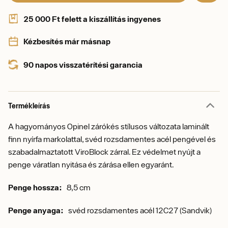
25 000 Ft felett a kiszállítás ingyenes
Kézbesítés már másnap
90 napos visszatérítési garancia
Termékleírás
A hagyományos Opinel zárókés stílusos változata laminált
finn nyírfa markolattal, svéd rozsdamentes acél pengével és
szabadalmaztatott ViroBlock zárral. Ez védelmet nyújt a
penge váratlan nyitása és zárása ellen egyaránt.
Penge hossza:
8,5 cm
Penge anyaga:
svéd rozsdamentes acél 12C27 (Sandvik)