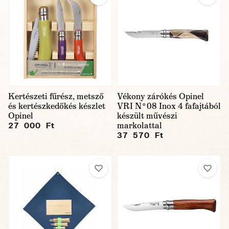
Kertészeti fűrész, metsző
Vékony zárókés Opinel
és kertészkedőkés készlet
VRI N°08 Inox 4 fafajtából
Opinel
készült művészi
markolattal
27 000 Ft
37 570 Ft