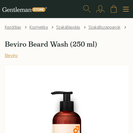
Be
Kezdőlap
Kozmetika
Szakállápolás
Szakállszappanok
Beviro Beard Wash (250 ml)
Beviro