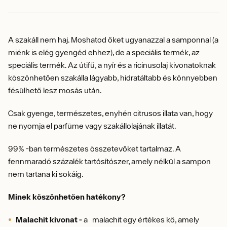
A szakáll nem haj. Moshatod őket ugyanazzal a samponnal (a
miénk is elég gyengéd ehhez), de a speciális termék, az
speciális termék. Az útifű, a nyír és a ricinusolaj kivonatoknak
köszönhetően szakálla lágyabb, hidratáltabb és könnyebben
fésülhető lesz mosás után.
Csak gyenge, természetes, enyhén citrusos illata van, hogy
ne nyomja el parfüme vagy szakállolajának illatát.
99% -ban természetes összetevőket tartalmaz. A
fennmaradó százalék tartósítószer, amely nélkül a sampon
nem tartana ki sokáig.
Minek köszönhetően hatékony?
Malachit kivonat -
a malachit egy értékes kő, amely