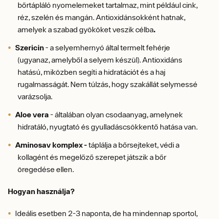
bőrtápláló nyomelemeket tartalmaz, mint például cink,
réz, szelén és mangán. Antioxidánsokként hatnak,
amelyek a szabad gyököket veszik célba
.
Szericin
- a selyemhernyó által termelt fehérje
(ugyanaz, amelyből a selyem készül). Antioxidáns
hatású, miközben segíti a hidratációt és a haj
rugalmasságát. Nem túlzás, hogy szakállát selymessé
varázsolja.
Aloe vera
- általában olyan csodaanyag, amelynek
hidratáló, nyugtató és gyulladáscsökkentő hatása van.
Aminosav komplex -
táplálja a bőrsejteket, védi a
kollagént és megelőző szerepet játszik a bőr
öregedése ellen.
Hogyan használja?
Ideális esetben 2-3 naponta, de ha mindennap sportol,