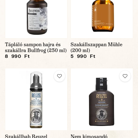
Tápláló sampon hajra és
Szakállszappan Mühle
szakállra Bullfrog (250 ml)
(200 ml)
8 990 Ft
5 990 Ft
Szakállhab Reuzel
Nem kimosandó