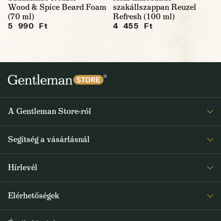
Wood & Spice Beard Foam
szakállszappan Reuzel
(70 ml)
Refresh (100 ml)
5 990 Ft
4 455 Ft
A Gentleman Store-ról
Elismeréseink
Segítség a vásárlásnál
Rólunk
Gyakran ismételt kérdések
Journal
Hírlevél
Visszaküldés és reklamáció
Kapjon heti 1x értesítést a Gentleman Store új termékeiről és
Általános Szerződési Feltételek
Elérhetőségek
a speciális kínálatokról
Szállítás és fizetés
+36 1 500 9497