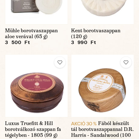
Mühle borotvaszappan
Kent borotvaszappan
aloe verával (65 g)
(120 g)
3 500 Ft
3 990 Ft
Luxus Truefitt & Hill
Fából készült
AKCIÓ 30 %
borotválkozó szappan fa
tál borotvaszappannal D.R.
tégelyben - 1805 (99 g)
Harris - Sandalwood (100