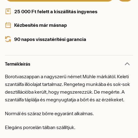
25 000 Ft felett a kiszállítás ingyenes
Kézbesítés már másnap
90 napos visszatérítési garancia
Termékleírás
Borotvaszappan a nagyszerű német Mühle márkától. Keleti
szantálfa illóolajat tartalmaz. Rengeteg munkába és sok-sok
desztillációba került, hogy megszerezzük. De megérte. A
szantálfa táplálja és megnyugtatja a bőrt és az érzékeket.
Normál és száraz bőrre egyaránt alkalmas.
Elegáns porcelán tálban szállítjuk.