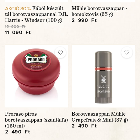
Fából készült
Mühle borotvaszappan -
AKCIÓ 30 %
tál borotvaszappannal D.R.
homoktövis (65 g)
Harris - Windsor (100 g)
2 990 Ft
15 900 Ft
11 090 Ft
Proraso piros
Borotvaszappan Mühle
borotvaszappan (szantálfa)
Grapefruit & Mint (37 g)
(150 ml)
2 490 Ft
2 490 Ft