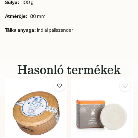
Súlya:
100 g
Átmérője:
80 mm
Tálka anyaga:
indiai paliszander
Hasonló termékek