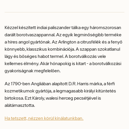
Kézzel készített indiai paliszander tálka egy háromszorosan
darált borotvaszappannal. Az egyik legminőségibb terméke
a híres angol gyártónak.
Az Arlington a citrusfélék és a fenyő
könnyebb, klasszikus kombinációja. A szappan szokatlanul
lágy és bőséges habot termel. A borotválkozás vele
kellemes élmény. Akár hónapokig is kitart - a borotválkozási
gyakoriságnak megfelelően.
Az 1790-ben Angliában alapított D.R. Harris márka, a férfi
kozmetikumok gyártója, a legmagasabb királyi kitüntetés
birtokosa. Ezt Károly, walesi herceg pecsétjével is
alátámasztotta.
Ha tetszett, nézzen körül kínálatunkban.