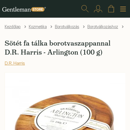
Kezdőlap
Kozmetika
Borotválkozás
Borotválkozáshoz
B
Sötét fa tálka borotvaszappannal
D.R. Harris - Arlington (100 g)
D.R. Harris