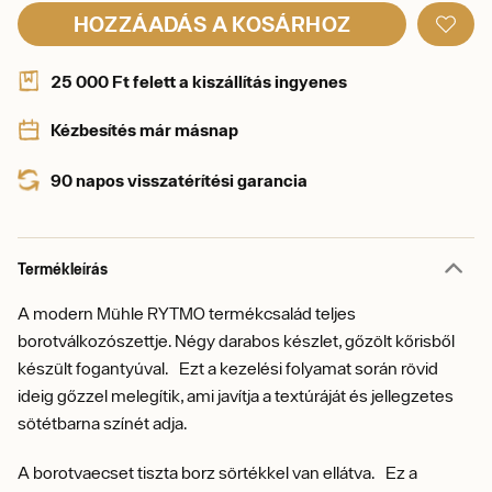
HOZZÁADÁS A KOSÁRHOZ
25 000 Ft felett a kiszállítás ingyenes
Kézbesítés már másnap
90 napos visszatérítési garancia
Termékleírás
A modern Mühle RYTMO termékcsalád teljes
borotválkozószettje. Négy darabos készlet, gőzölt kőrisből
készült fogantyúval. Ezt a kezelési folyamat során rövid
ideig gőzzel melegítik, ami javítja a textúráját és jellegzetes
sötétbarna színét adja.
A borotvaecset tiszta borz sörtékkel van ellátva. Ez a