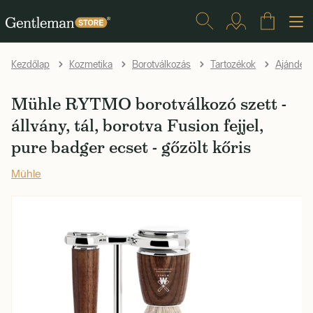
Kezdőlap
Kozmetika
Borotválkozás
Tartozékok
Ajándéks
Mühle RYTMO borotválkozó szett -
állvány, tál, borotva Fusion fejjel,
pure badger ecset - gőzölt kőris
Mühle