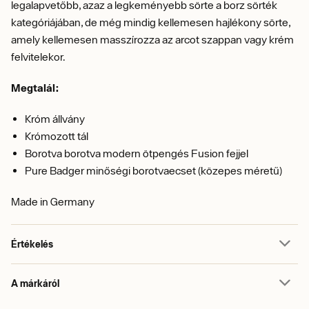
legalapvetőbb, azaz a legkeményebb sörte a borz sörték
kategóriájában, de még mindig kellemesen hajlékony sörte,
amely kellemesen masszírozza az arcot szappan vagy krém
felvitelekor.
Megtalál:
Króm állvány
Krómozott tál
Borotva borotva modern ötpengés Fusion fejjel
Pure Badger minőségi borotvaecset (közepes méretű)
Made in Germany
Értékelés
A márkáról