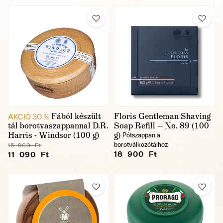
Fából készült
Floris Gentleman Shaving
AKCIÓ 30 %
tál borotvaszappannal D.R.
Soap Refill — No. 89 (100
Harris - Windsor (100 g)
g)
Pótszappan a
borotválkozótálhoz
15 900 Ft
18 900 Ft
11 090 Ft