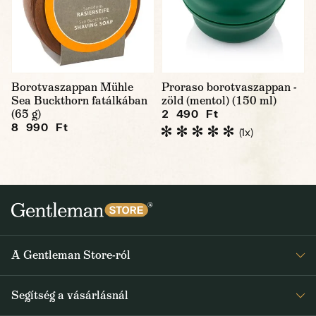
Borotvaszappan Mühle
Proraso borotvaszappan -
Sea Buckthorn fatálkában
zöld (mentol) (150 ml)
(65 g)
2 490 Ft
8 990 Ft
(1x)
A Gentleman Store-ról
Elismeréseink
Segítség a vásárlásnál
Rólunk