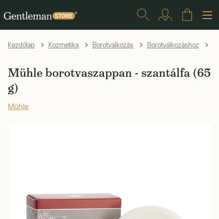
Kezdőlap
Kozmetika
Borotválkozás
Borotválkozáshoz
B
Mühle borotvaszappan - szantálfa (65
g)
Mühle