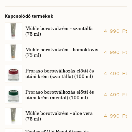
Kapcsolódó termékek
Mühle borotvakrém – szantálfa
4 990 Ft
(75 ml)
Mühle borotvakrém – homoktövis
4 990 Ft
(75 ml)
Proraso borotválkozás előtti és
4 490 Ft
utáni krém (szantálfa) (100 ml)
Proraso borotválkozás előtti és
4 490 Ft
utáni krém (mentol) (100 ml)
Mühle borotvakrém – aloe vera
4 990 Ft
(75 ml)
Taylor of Old Bond Street Fa