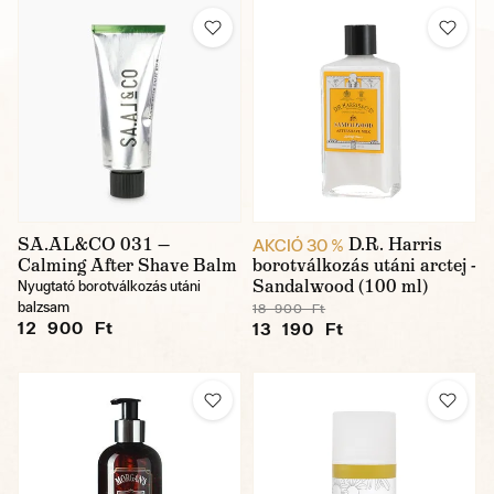
SA.AL&CO 031 —
D.R. Harris
AKCIÓ 30 %
Calming After Shave Balm
borotválkozás utáni arctej -
Sandalwood (100 ml)
Nyugtató borotválkozás utáni
balzsam
18 900 Ft
12 900 Ft
13 190 Ft