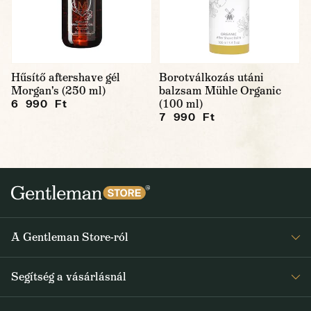
Hűsítő aftershave gél
Borotválkozás utáni
Morgan's (250 ml)
balzsam Mühle Organic
(100 ml)
6 990 Ft
7 990 Ft
A Gentleman Store-ról
Elismeréseink
Segítség a vásárlásnál
Rólunk
Gyakran ismételt kérdések
Journal