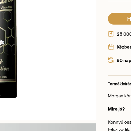
H
25 000 
Kézbe
90 nap
Termékleírá
Morgan könn
Mire jó?
Könnyű öss
felszívódik,