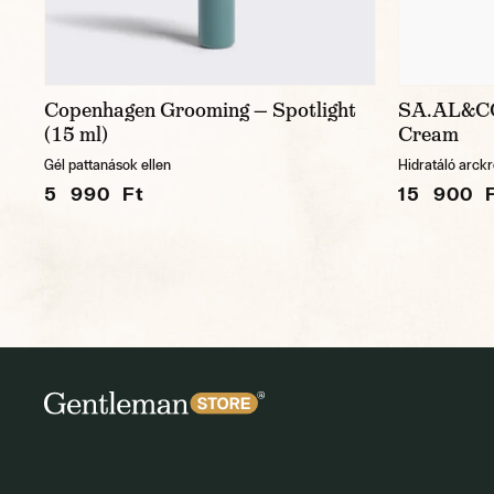
Copenhagen Grooming — Spotlight
SA.AL&CO
(15 ml)
Cream
Gél pattanások ellen
Hidratáló arck
5 990 Ft
15 900 