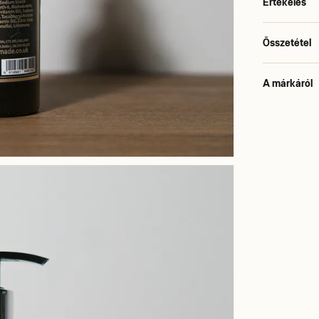
Értékelés
Összetétel
A márkáról