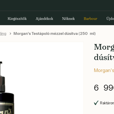
Kiegészítők
Ajándékok
Nőknek
Barbour
Újdo
ling
Morgan's Testápoló mézzel dúsítva (250 ml)
Morg
dúsít
Morgan'
6 99
Raktáron,