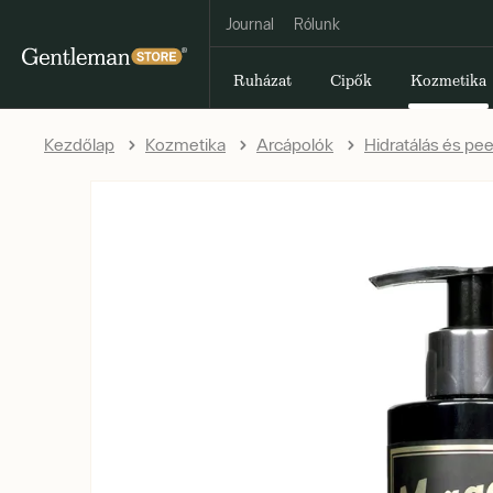
Journal
Rólunk
Ruházat
Cipők
Kozmetika
Kezdőlap
Kozmetika
Arcápolók
Hidratálás és pee