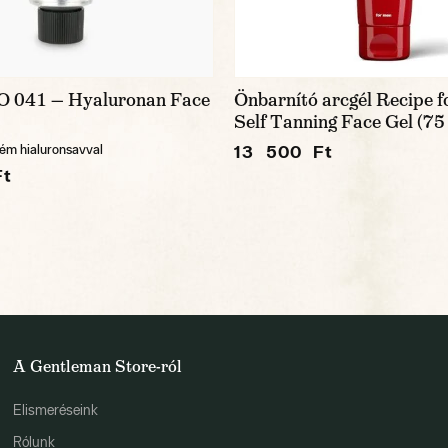
 041 — Hyaluronan Face
Önbarnító arcgél Recipe 
Self Tanning Face Gel (75
13 500 Ft
rém hialuronsavval
Ft
A Gentleman Store-ról
Elismeréseink
Rólunk