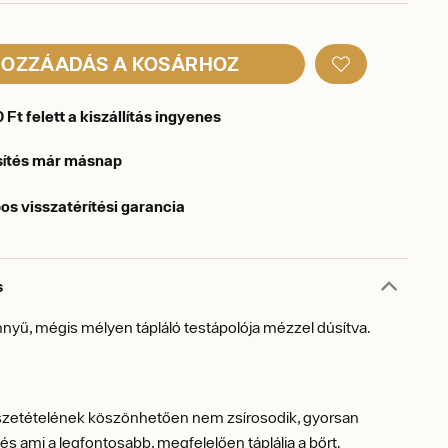
OZZÁADÁS A KOSÁRHOZ
Ft felett a kiszállítás ingyenes
sítés már másnap
os visszatérítési garancia
s
yű, mégis mélyen tápláló testápolója mézzel dúsítva.
zetételének köszönhetően nem zsírosodik, gyorsan
 és ami a legfontosabb, megfelelően táplálja a bőrt.