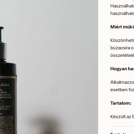
Használható
használható
Miért műk
Köszönhetőe
búzacsíra o
összetétel
Hogyan ha
Alkalmazzo
esetben für
Tartalom:
Készült az 