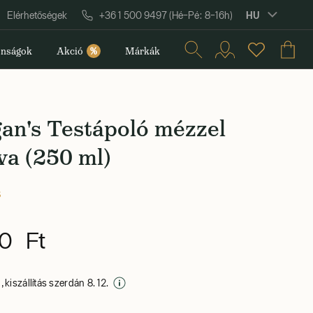
HU
Elérhetőségek
+36 1 500 9497 (Hé–Pé: 8–16h)
nságok
Akció
%
Márkák
an's Testápoló mézzel
va (250 ml)
s
0 Ft
 kiszállítás szerdán 8. 12.