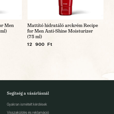
for Men
Mattító hidratáló arckrém Recipe
 ml)
for Men Anti-Shine Moisturizer
(75 ml)
12 900 Ft
Segítség a vásárlásnál
Gyakran ismételt kérdések
Visszaküldés és reklamáció