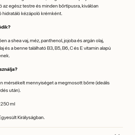
 az egész testre és minden bőrtípusra, kiválóan
 hidratáló kézápoló krémként.
ödik?
n a shea vaj, méz, panthenol, jojoba és argán olaj,
laj és a benne található B3, B5, B6, C és E vitamin alapú
ének.
sználja?
n mérsékelt mennyiséget a megmosott bőrre (ideális
dés után).
250 ml
Egyesült Királyságban.