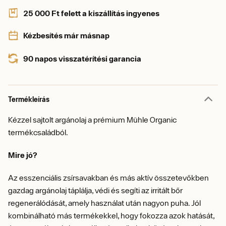
25 000 Ft felett a kiszállítás ingyenes
Kézbesítés már másnap
90 napos visszatérítési garancia
Termékleírás
Kézzel sajtolt argánolaj a prémium Mühle Organic
termékcsaládból.
Mire jó?
Az esszenciális zsírsavakban és más aktív összetevőkben
gazdag argánolaj táplálja, védi és segíti az irritált bőr
regenerálódását, amely használat után nagyon puha. Jól
kombinálható más termékekkel, hogy fokozza azok hatását,