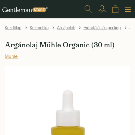
Arg
Kezdőlap
Kozmetika
Arcápolók
Hidratálás és peeling
Argánolaj Mühle Organic (30 ml)
Mühle