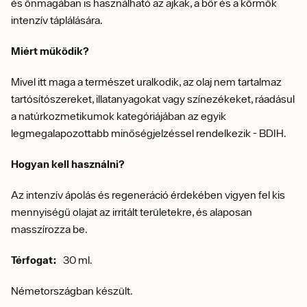
és önmagában is használható az ajkak, a bőr és a körmök
intenzív táplálására.
Miért működik?
Mivel itt maga a természet uralkodik, az olaj nem tartalmaz
tartósítószereket, illatanyagokat vagy színezékeket, ráadásul
a natúrkozmetikumok kategóriájában az egyik
legmegalapozottabb minőségjelzéssel rendelkezik - BDIH.
Hogyan kell használni?
Az intenzív ápolás és regeneráció érdekében vigyen fel kis
mennyiségű olajat az irritált területekre, és alaposan
masszírozza be.
Térfogat:
30 ml.
Németországban készült.