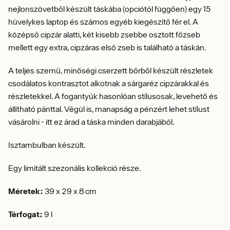
nejlonszövetből készült táskába (opciótól függően) egy 15
hüvelykes laptop és számos egyéb kiegészítő fér el. A
középső cipzár alatti, két kisebb zsebbe osztott főzseb
mellett egy extra, cipzáras első zseb is található a táskán.
A teljes szemű, minőségi cserzett bőrből készült részletek
csodálatos kontrasztot alkotnak a sárgaréz cipzárakkal és
részletekkel. A fogantyúk hasonlóan stílusosak, levehető és
állítható pánttal. Végül is, manapság a pénzért lehet stílust
vásárolni - itt ez árad a táska minden darabjából.
Isztambulban készült.
Egy limitált szezonális kollekció része.
Méretek:
39 x 29 x 8 cm
Térfogat:
9 l