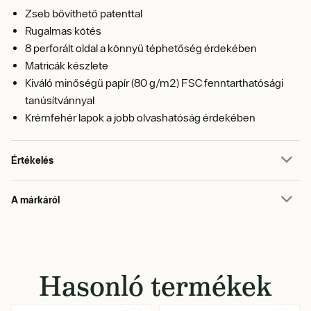
Zseb bővíthető patenttal
Rugalmas kötés
8 perforált oldal a könnyű téphetőség érdekében
Matricák készlete
Kiváló minőségű papír (80 g/m2) FSC fenntarthatósági
tanúsítvánnyal
Krémfehér lapok a jobb olvashatóság érdekében
Értékelés
A márkáról
Hasonló termékek