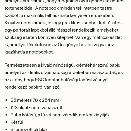
amelyek arra várnak, hogy megtöltsd őket gondolataiddal és
történeteiddel. A notebook minden tekintetben testre
szabott a maximális felhasználói kényelem érdekében.
Kinyitva nem záródik, és egy praktikus zsebbel, két füllel és
egy perforált lapokból álló résszel rendelkezik, amelyeket
szükség esetén könnyen kitéphet. Van egy matricakészlet
is, amellyel tökéletesen az Ön igényeihez és vágyaihoz
igazíthatja a notebookot.
Természetesen a kiváló minőségű, krémfehér színű papír,
amelyet az ideális olvashatóság érdekében választottak, és
az a tény, hogy FSC fenntarthatósági tanúsítvánnyal
rendelkező papírról van szó.
B5 méret (178 x 254 mm)
123 oldal - nem vonalazott
Puha kötésű, a füzet nem záródik, amikor kinyitják.
Két fül
Számozott oldalak