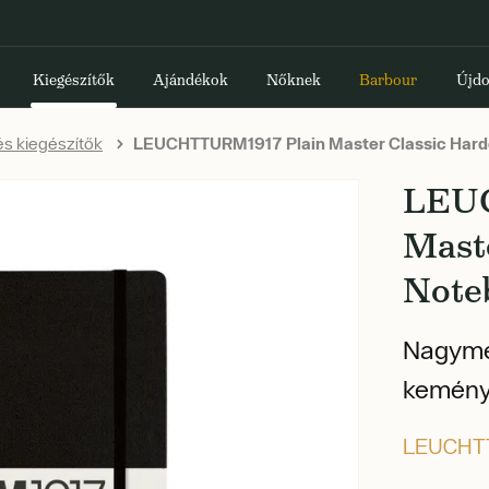
Kiegészítők
Ajándékok
Nőknek
Barbour
Újdo
s kiegészítők
LEUCHTTURM1917 Plain Master Classic Hard
LEU
Mast
Note
Nagymér
keményf
LEUCHT