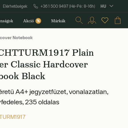
HU
Elérhetőségek
+36 1 500 9497 (Hé–Pé: 8–16h)
nságok
Akció
%
Márkák
cover Notebook
CHTTURM1917 Plain
er Classic Hardcover
book Black
etű A4+ jegyzetfüzet, vonalazatlan,
edeles, 235 oldalas
TURM1917