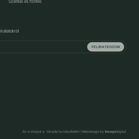
Szállítás és fizetés
ínálatokról
FELIRATKOZOM
biceps
Az e-shopot a Simplia.hu készítette
|
Webdesign by
digital.