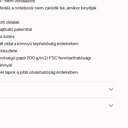
l - nem vonalazott
dél, a notebook nem záródik be, amikor kinyitják
tt oldalak
ajtható patenttal
s kötés
ált oldal a könnyű téphetőség érdekében
 készlete
inőségű papír (100 g/m2) FSC fenntarthatósági
ánnyal
ér lapok a jobb olvashatóság érdekében