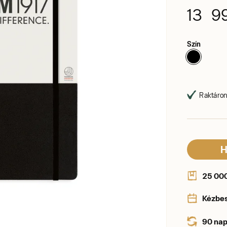
13 9
Szín
Raktáron,
H
25 000 
Kézbe
90 nap