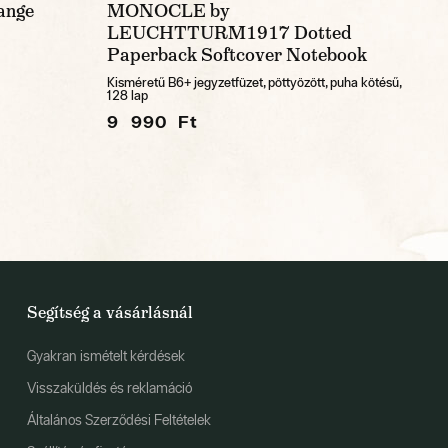
nge
MONOCLE by
LEUCHTTURM1917 Dotted
Paperback Softcover Notebook
Kisméretű B6+ jegyzetfüzet, pöttyözött, puha kötésű,
128 lap
9 990 Ft
Segítség a vásárlásnál
Gyakran ismételt kérdések
Visszaküldés és reklamáció
Általános Szerződési Feltételek