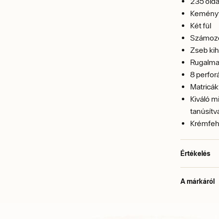
235 olda
Keményfe
Két fül
Számozo
Zseb kih
Rugalma
8 perfor
Matricák
Kiváló m
tanúsítv
Krémfeh
Értékelés
A márkáról