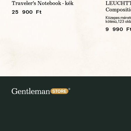
Traveler's Notebook - kék
LEUCHTT
Compositi
25 900 Ft
Közepes méretű
kötésű, 123 old
9 990 F