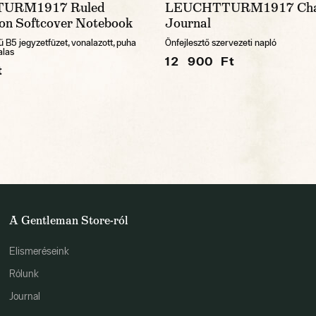
URM1917 Ruled
LEUCHTTURM1917 Cha
on Softcover Notebook
Journal
 B5 jegyzetfüzet, vonalazott, puha
Önfejlesztő szervezeti napló
alas
12 900 Ft
t
A Gentleman Store-ról
Elismeréseink
Rólunk
Journal