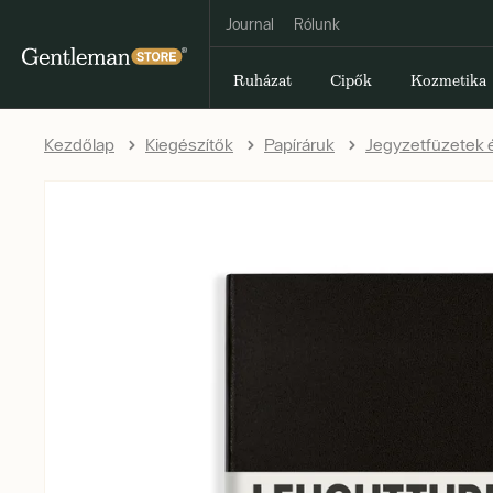
Journal
Rólunk
Ruházat
Cipők
Kozmetika
Kezdőlap
Kiegészítők
Papíráruk
Jegyzetfüzetek é