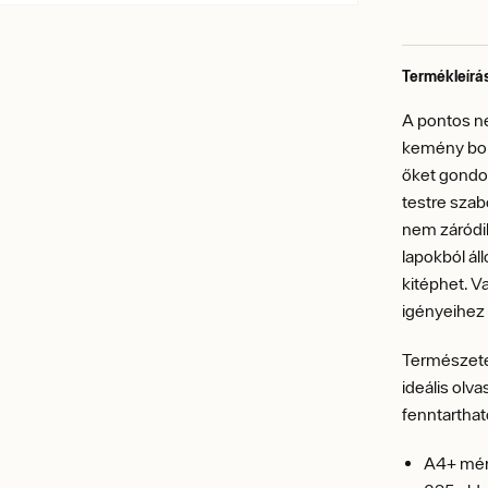
Termékleírá
A pontos n
kemény borí
őket gondol
testre szab
nem záródik
lapokból ál
kitéphet. V
igényeihez 
Természetes
ideális olv
fenntarthat
A4+ mér