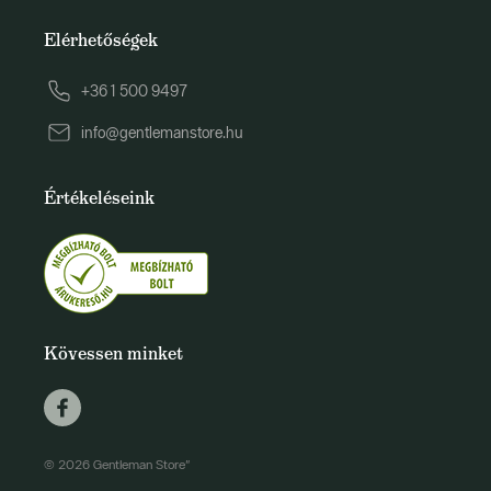
Elérhetőségek
+36 1 500 9497
info@gentlemanstore.hu
Értékeléseink
Kövessen minket
© 2026 Gentleman Store"