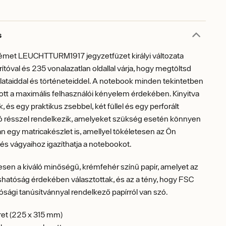
s
émet LEUCHTTURM1917 jegyzetfüzet királyi változata
tóval és 235 vonalazatlan oldallal várja, hogy megtöltsd
ataiddal és történeteiddel. A notebook minden tekintetben
ott a maximális felhasználói kényelem érdekében. Kinyitva
, és egy praktikus zsebbel, két füllel és egy perforált
ló résszel rendelkezik, amelyeket szükség esetén könnyen
an egy matricakészlet is, amellyel tökéletesen az Ön
és vágyaihoz igazíthatja a notebookot.
en a kiváló minőségű, krémfehér színű papír, amelyet az
ashatóság érdekében választottak, és az a tény, hogy FSC
ósági tanúsítvánnyal rendelkező papírról van szó.
et (225 x 315 mm)