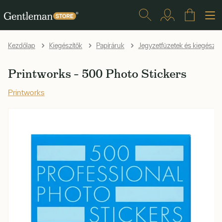
Kezdőlap
Kiegészítők
Papíráruk
Jegyzetfüzetek és kiegészít
Printworks – 500 Photo Stickers
Printworks