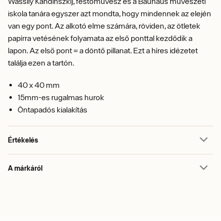
Wassily Kandinszkij, festőművész és a Bauhaus művészeti
iskola tanára egyszer azt mondta, hogy mindennek az elején
van egy pont. Az alkotó elme számára, röviden, az ötletek
papírra vetésének folyamata az első ponttal kezdődik a
lapon. Az első pont = a döntő pillanat. Ezt a híres idézetet
találja ezen a tartón.
40 x 40 mm
15mm-es rugalmas hurok
Öntapadós kialakítás
Értékelés
A márkáról