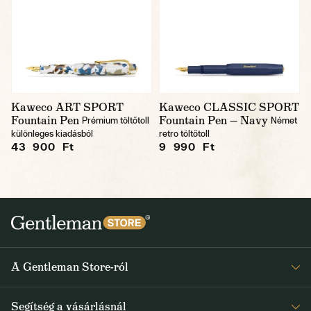
Kaweco ART SPORT
Kaweco CLASSIC SPORT
Fountain Pen
Fountain Pen — Navy
Prémium töltőtoll
Német
különleges kiadásból
retro töltőtoll
43 900 Ft
9 990 Ft
A Gentleman Store-ról
Elismeréseink
Segítség a vásárlásnál