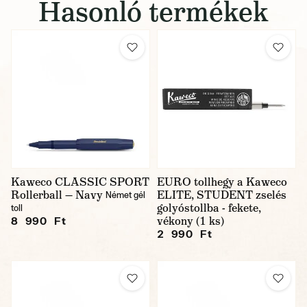
Hasonló termékek
Kaweco CLASSIC SPORT
EURO tollhegy a Kaweco
Rollerball — Navy
ELITE, STUDENT zselés
Német gél
golyóstollba - fekete,
toll
vékony (1 ks)
8 990 Ft
2 990 Ft