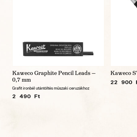
Kaweco Graphite Pencil Leads —
Kaweco ST
0,7 mm
22 900 
Grafit ironbél utántöltés műszaki ceruzákhoz
2 490 Ft