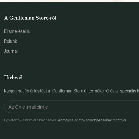
A Gentleman Store-ról
Elismeréseink
Rólunk
Journal
Hírlevél
Kapjon heti 1x értesítést a Gentleman Store új termékeiről és a speciális k
Egyetértek a hírlevél elküldésével
Személyes adatok feldolgozásának feltételei