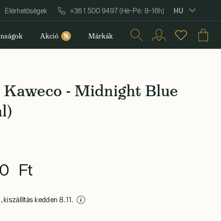
HU
Elérhetőségek
+36 1 500 9497 (Hé–Pé: 8–16h)
nságok
Akció
%
Márkák
 Kaweco - Midnight Blue
l)
0 Ft
 kiszállítás kedden 8. 11.