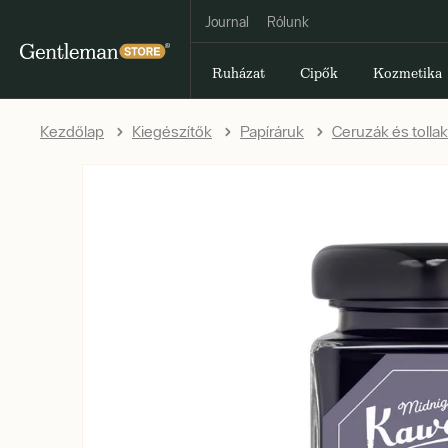
Journal
Rólunk
Ruházat
Cipők
Kozmetika
Kezdőlap
Kiegészítők
Papíráruk
Ceruzák és tollak