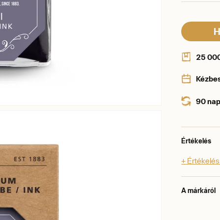
H
25 000 
Kézbe
90 nap
Értékelés
+ Értékelé
A márkáról