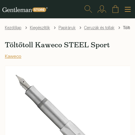
Töltőt
Kezdőlap
Kiegészítők
Papíráruk
Ceruzák és tollak
Töltőtoll Kaweco STEEL Sport
Kaweco