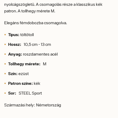
nyolcágszögletű. A c
somagolás része a klasszikus kék
patron. A tollhegy mérete M.
Elegáns fémdobozba csomagolva.
Típus:
töltőtoll
Hossz:
10,5 cm - 13 cm
Anyag:
roszdamentes acél
Tollhegy mérete:
M
Szín:
ezüst
Patron színe:
kék
Sor:
STEEL Sport
Származási hely: Németország