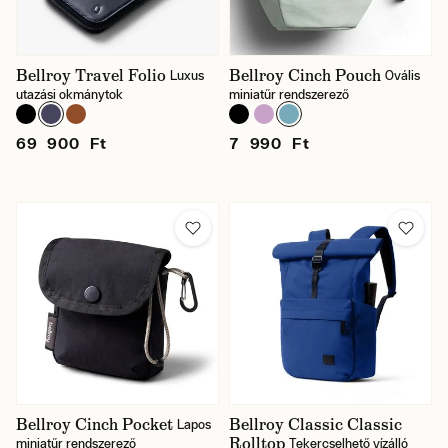
Bellroy Travel Folio
Bellroy Cinch Pouch
Luxus
Ovális
utazási okmánytok
miniatűr rendszerező
69 900 Ft
7 990 Ft
Bellroy Cinch Pocket
Bellroy Classic Classic
Lapos
Rolltop
miniatűr rendszerező
Tekercselhető vízálló