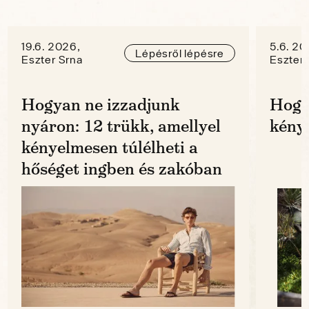
19.6. 2026,
5.6. 20
Lépésről lépésre
Eszter Srna
Eszter 
Hogyan ne izzadjunk
Hogy
nyáron: 12 trükk, amellyel
kénye
kényelmesen túlélheti a
hőséget ingben és zakóban