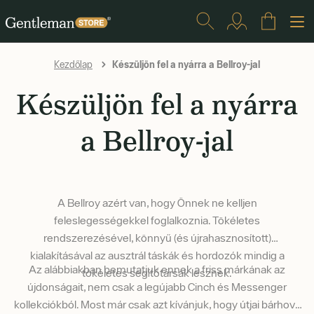
Készüljön fel a nyárra a Bellroy-jal
Kezdőlap
Készüljön fel a nyárra
a Bellroy-jal
A Bellroy azért van, hogy Önnek ne kelljen
feleslegességekkel foglalkoznia. Tökéletes
rendszerezésével, könnyű (és újrahasznosított)
kialakításával az ausztrál táskák és hordozók mindig a
Az alábbiakban bemutatjuk ennek a friss márkának az
tökéletes segítőtársak lesznek.
újdonságait, nem csak a legújabb Cinch és Messenger
kollekciókból. Most már csak azt kívánjuk, hogy útjai bárhová