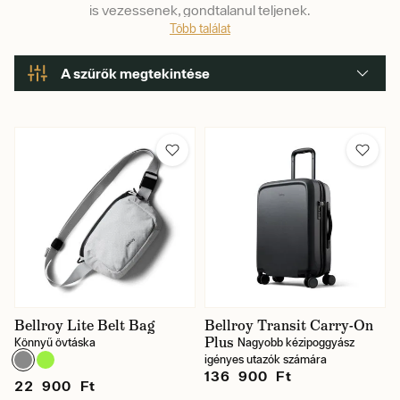
is vezessenek, gondtalanul teljenek.
Több találat
A szűrők megtekintése
Márka
Szín
Ár
Bellroy Lite Belt Bag
Bellroy Transit Carry-On
Plus
Könnyű övtáska
Nagyobb kézipoggyász
igényes utazók számára
Raktáron
136 900 Ft
22 900 Ft